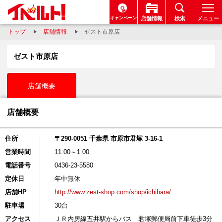
キャンペーン
店舗情報
検索
メニュー
トップ
店舗情報
ゼスト市原店
ゼスト市原店
店舗概要
店舗概要
住所
〒290-0051 千葉県 市原市君塚 3-16-1
営業時間
11:00～1:00
電話番号
0436-23-5580
定休日
年中無休
店舗HP
http://www.zest-shop.com/shop/ichihara/
駐車場
30台
アクセス
ＪＲ内房線五井駅からバス 君塚郵便局前下車徒歩3分