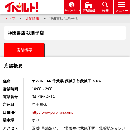
キャンペーン
店舗情報
検索
メニュー
トップ
店舗情報
神田書店 我孫子店
神田書店 我孫子店
店舗概要
店舗概要
住所
〒270-1166 千葉県 我孫子市我孫子 3-18-11
営業時間
10:00～2:00
電話番号
04-7165-4514
定休日
年中無休
店舗HP
http://www.pure-jpn.com/
駐車場
あり
アクセス
国道6号線沿い、JR常磐線の我孫子駅・北柏駅から歩い