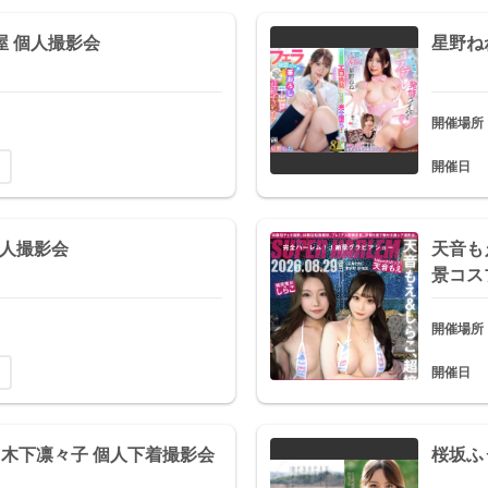
屋 個人撮影会
星野ね
開催場所
開催日
 個人撮影会
天音も
景コス
開催場所
開催日
日) 木下凛々子 個人下着撮影会
桜坂ふ