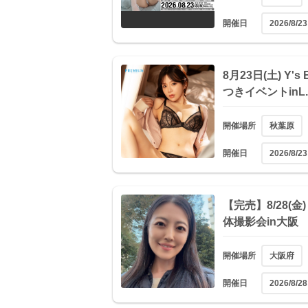
開催日
2026/8/23
8月23日(土) Y's
つきイベントinL.
開催場所
秋葉原
開催日
2026/8/23
【完売】8/28(
体撮影会in大阪
開催場所
大阪府
開催日
2026/8/28