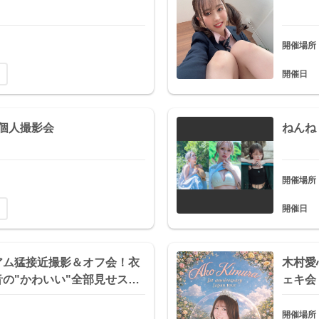
開催場所
開催日
 個人撮影会
ねんね
開催場所
開催日
アム猛接近撮影＆オフ会！衣
木村愛
の"かわいい"全部見せス…
ェキ会
開催場所