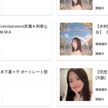
開催日
 Entertainment所属★和香な
【木村
M.W.A
台】 《
開催場所
開催日
金) 木下凛々子 ポートレート団
【完売】
(大阪)
開催場所
開催日