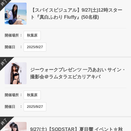
終了
【スパイスビジュアル】9/27(土)12時スター
ト『真白ふわり Fluffy』(50名様)
開催場所
秋葉原
開催日
2025/9/27
終了
ジーウォークプレゼンツ 一乃あおい サイン・
撮影会＠ラムタラエピカリアキバ
開催場所
秋葉原
開催日
2025/9/27
終了
9/27(土)【SODSTAR】夏目響 イベント☆秋