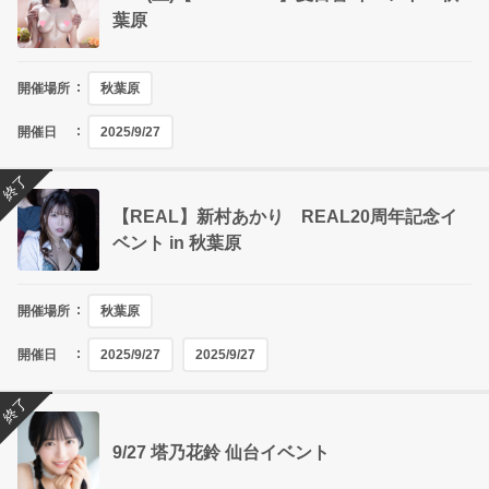
葉原
開催場所
秋葉原
開催日
2025/9/27
終了
【REAL】新村あかり REAL20周年記念イ
ベント in 秋葉原
開催場所
秋葉原
開催日
2025/9/27
2025/9/27
終了
9/27 塔乃花鈴 仙台イベント