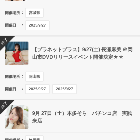
開催場所
宮城県
開催日
2025/9/27
終了
【プラネットプラス】9/27(土) 長瀬麻美 ＠岡
山市DVDリリースイベント開催決定★☆
開催場所
岡山県
開催日
2025/9/27
2025/9/27
終了
9月 27日（土）本多そら パチンコ店 実践
来店