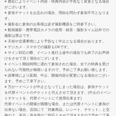
※ 都合によりイベント内容・特典内容が予告なく変更となる場合
がございます。
※ 参加チケットをお忘れの場合、理由を問わず参加不可となりま
す。
※ 撮影会に参加のお客様は必ず撮影機器をご持参下さい。
※ 動画撮影・携帯電話カメラの使用・録音・撮影タイム以外での
撮影は禁止です。
※ 天候や交通事情により予告なく中止となる場合があります。
※ デジカメ・スマホでの撮影もOKです。
※ サイン対応の際、イベント進行上途中の場合でも終了のお声掛
けをさせて頂く場合がございます。
※ イベント開始時間に遅れて参加された場合、全ての特典を受け
られない可能性が御座いますので、予めご了承お願い致します。
※ 諸事情により延期、中止、開催内容が変更になる場合がござい
ます。予めご了承下さい。
※ 万が一イベントが中止となってしまった場合は、参加チケット
を代替イベントのチケットと代えさせて頂きます。(中止のイベン
トチケットを、代替イベントにて使用出来ます)
代替イベントの開催が困難な場合、または代替イベントに参加が
出来ない場合、店頭にて「対象商品、レシート、チケット」と交
換の上、返品・返金等のご対応とさせて頂きますので予めご了承