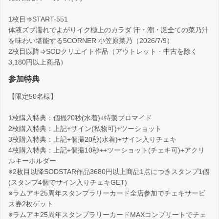
1枚目⇒START-551
体液ズブ濡れでよがりイク極上のカラダ 汗・潮・涎全ての菜乃汁
を味わい堪能する5CORNER 小笠原菜乃（2026/7/9）
2枚目以降⇒SODクリエイト作品（アウトレット・中古を除く
3,180円以上商品）
参加特典
【限定50名様】
1枚購入特典：個撮20秒(水着)+特製ブロマイド
2枚購入特典：上記+サイン(私物可)+ツーショット
3枚購入特典：上記+個撮20秒(水着)+サイン入りチェキ
4枚購入特典：上記+個撮10秒++ツーショット(チェキ可)+アクリ
ルキーホルダー
※2枚目以降SODSTAR作品3680円以上商品1点につきスタンプ1個
(スタンプ4個でサイン入りチェキGET)
※ラムアキ25周年スタンプラリーカード全店参加でチェキサービ
ス券2枚ゲット
※ラムアキ25周年スタンプラリーカードMAXコンプリートでチェ