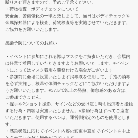
断りさせ頂きますので、予めご了承ください。
・荷物検査・ボディチェックについて
安全面、警備強化の一環と致しまして、当日はボディチェックや
金属探知器による検査、荷物検査等を実施させていただきます。
ご協力をお願いいたします。
感染予防についてのお願い
・イベントに参加にされる際はマスクをご持参いただき、会場内
は任意で着用していただきますようお願いいたします。※イベン
トによってはマスク着用を義務付ける場合がございます
・参加前に会場に設置いたします消毒液を使用して、手指の消毒
を必ず実施し、検温や体調チェックなどにご協力いただけますよ
うお願いいたします。※37.5℃以上の発熱、倦怠感のある方は、
ご参加できません。
・握手や2ショット撮影、サインなどの受け渡し時も出演者と接触
する行為・内容は実施いたしません。※接触行為はすべてご遠慮
いただきます。使用するペンは、運営側指定のものを使用としま
す。
・感染状況に応じてイベント内容の変更や直前でイベントを中止
とさせていただく場合がございます。