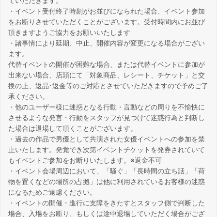
ていただきます。
・イベント受付終了時刻がお並びになられた場合、イベント参加
をお断りさせていただくことがございます。受付時間内にお並び
頂きますようご協力をお願いいたします
・諸事情により延期、中止、開催内容が変更になる場合がござい
ます。
代替イベントの開催が困難な場合、または代替イベントに参加が
出来ない場合、店頭にて「対象商品、レシート、チケット」と交
換の上、返品･返金等のご対応とさせていただきますので予めご了
承ください。
・他のユーザー様に迷惑となる行動・言動などの周りを不愉快に
させるような発言・行動をスタッフが見つけて迷惑行為と判断し
た場合は退場して頂くことがございます。
・過去の作品で男優として共演された女優イベントへの参加を禁
止いたします。発覚でき次第イベントチケットを発券されていて
もイベントご参加をお断りいたします。※返金不可
・イベント会場周辺において、「騒ぐ」「長時間の立ち話」「荷
物を置くなどの場所の占拠」は他に利用されているお客様の迷惑
になるためご遠慮ください。
・イベントの開催・進行に支障をきたすとスタッフ側で判断した
場合、入場をお断り、もしくは途中退場していただく場合がござ