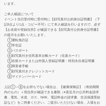
います。
ご本人確認について
イベント当日受付時に受付時に【顔写真付公的身分証明書】（下
記8点より1点・コピー不可）にて本人確認を行いますので、必ず
【お名前や登録住所】が確認できる【顔写真付公的身分証明書】
の提示をお願いいたします。
①運転免許証
②学生証
③パスポート
④顔写真付き住民基本台帳カード（住基カード）
⑤在留カードまたは外国人登録証明書・特別永住者証明書
⑥障害者手帳
⑦顔写真付きクレジットカード
⑧マイナンバーカード
上記①～⑧をお持ちでない場合は、【健康保険証】（有効期限
内のもの）＋現住所が確認できる書類（※直近月の公共料金請求
書…電気、水道、ガス、NHK、電話料金の請求書、生活保護受給
証など）をご持参ください。ご提示いただけない場合、入場をお