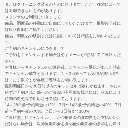
またはクリーニング済みのものに限ります。ただし種類によって
は返却できないものがあります。
スタジオのご利用につきまして
備品、調度品の移動はご自由にしていただけます。撮影終了後に
は現状復旧にご協力ください。
備品、調度品の破損または汚損については賠償をお願いいたしま
す。
ご予約のキャンセルにつきまして
ご予約をキャンセルする場合は必ずメールか電話にてご連絡くだ
さい。
お客様からキャンセルのご連絡後、こちらから返信があった時点
でキャンセル成立となります。１～2日経っても返信が無い場合
は、お手数ですが再度ご連絡をお願い致します。
撮影開催日から30日前以内のキャンセルは致しかねます。やむを
得ずご予約された部へのご参加が不可能な場合には、状況により
時間の変更等で対応させて頂いております。
14～28日前:予約料金の15%、7日〜14日前:予約料金の40%、7日
前〜予約料金の70%、当日から3日前まで100%
ご連絡無しにキャンセルし、かつ撮影会の参加費をお支払いいた
だけない場合は、以降当撮影会を含め他の撮影会の参加をお断り