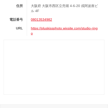
住所
大阪府 大阪市西区立売堀 4‐6‐20 戎阿波座ビ
ル 4F
電話番号
08013534982
URL
https://pluskissphoto.wixsite.com/studio-ring
o