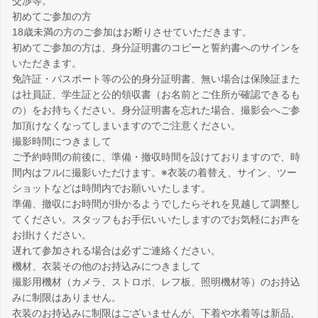
交渉等。
初めてご参加の方
18歳未満の方のご参加はお断りさせていただきます。
初めてご参加の方は、身分証明書のコピーと誓約書へのサインを
いただきます。
免許証・パスポート等の公的身分証明書、無い場合は保険証また
は社員証、学生証と公的領収書（お名前とご住所が確認できるも
の）をお持ちください。身分証明書を忘れた場合、撮影会へご参
加頂けなくなってしまいますのでご注意ください。
撮影時間につきまして
ご予約時間の前後に、準備・撤収時間を設けておりますので、時
間内はフルに撮影いただけます。※衣装の着替え、サイン、ツー
ショットなどは時間内でお願いいたします。
準備、撤収にお時間が掛かるようでしたらそれを見越して調整し
てください。スタッフもお手伝いいたしますのでお気軽にお声を
お掛けください。
遅れて参加される場合は必ずご連絡ください。
機材、衣装その他のお持込みにつきまして
撮影用機材（カメラ、ストロボ、レフ板、照明機材等）のお持込
みに制限はありません。
衣装のお持込みに制限はございませんが、下着や水着等は新品、