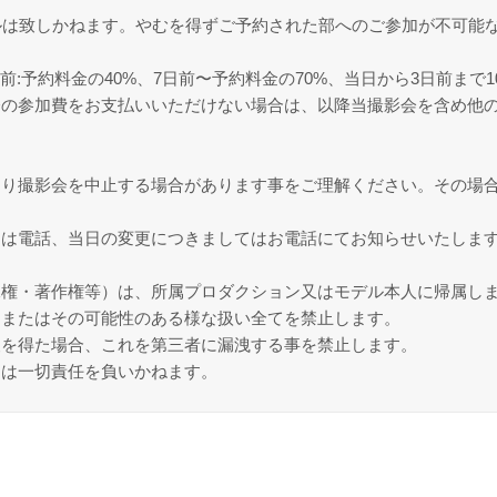
ルは致しかねます。やむを得ずご予約された部へのご参加が不可能
4日前:予約料金の40%、7日前〜予約料金の70%、当日から3日前まで1
会の参加費をお支払いいただけない場合は、以降当撮影会を含め他
より撮影会を中止する場合があります事をご理解ください。その場
たは電話、当日の変更につきましてはお電話にてお知らせいたしま
像権・著作権等）は、所属プロダクション又はモデル本人に帰属し
、またはその可能性のある様な扱い全てを禁止します。
報を得た場合、これを第三者に漏洩する事を禁止します。
には一切責任を負いかねます。