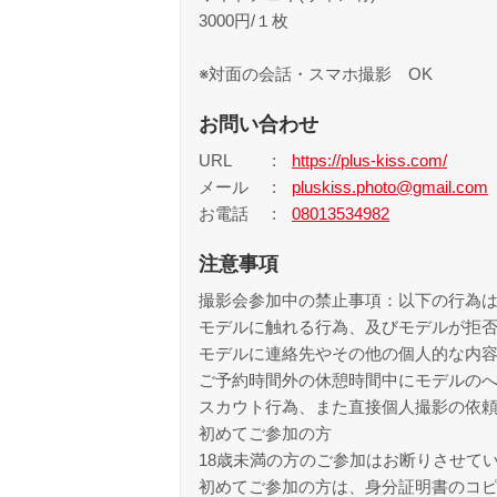
3000円/１枚
※対面の会話・スマホ撮影 OK
お問い合わせ
URL
https://plus-kiss.com/
メール
pluskiss.photo@gmail.com
お電話
08013534982
注意事項
撮影会参加中の禁止事項：以下の行為
モデルに触れる行為、及びモデルが拒
モデルに連絡先やその他の個人的な内
ご予約時間外の休憩時間中にモデルのへ
スカウト行為、また直接個人撮影の依
初めてご参加の方
18歳未満の方のご参加はお断りさせて
初めてご参加の方は、身分証明書のコ