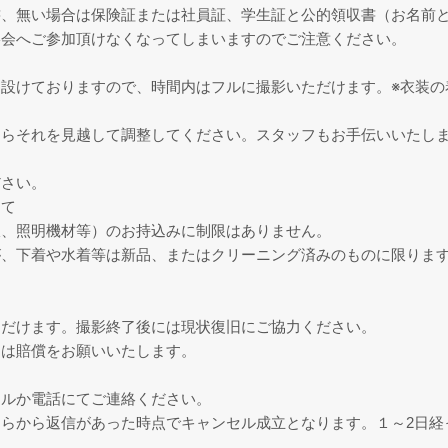
書、無い場合は保険証または社員証、学生証と公的領収書（お名前
影会へご参加頂けなくなってしまいますのでご注意ください。
設けておりますので、時間内はフルに撮影いただけます。※衣装の
たらそれを見越して調整してください。スタッフもお手伝いいたし
ださい。
して
板、照明機材等）のお持込みに制限はありません。
が、下着や水着等は新品、またはクリーニング済みのものに限りま
ただけます。撮影終了後には現状復旧にご協力ください。
ては賠償をお願いいたします。
ールか電話にてご連絡ください。
らから返信があった時点でキャンセル成立となります。１～2日経