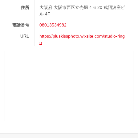
住所
大阪府 大阪市西区立売堀 4‐6‐20 戎阿波座ビ
ル 4F
電話番号
08013534982
URL
https://pluskissphoto.wixsite.com/studio-ring
o