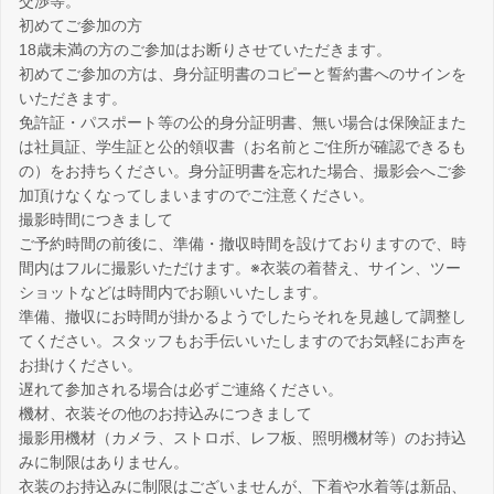
交渉等。
初めてご参加の方
18歳未満の方のご参加はお断りさせていただきます。
初めてご参加の方は、身分証明書のコピーと誓約書へのサインを
いただきます。
免許証・パスポート等の公的身分証明書、無い場合は保険証また
は社員証、学生証と公的領収書（お名前とご住所が確認できるも
の）をお持ちください。身分証明書を忘れた場合、撮影会へご参
加頂けなくなってしまいますのでご注意ください。
撮影時間につきまして
ご予約時間の前後に、準備・撤収時間を設けておりますので、時
間内はフルに撮影いただけます。※衣装の着替え、サイン、ツー
ショットなどは時間内でお願いいたします。
準備、撤収にお時間が掛かるようでしたらそれを見越して調整し
てください。スタッフもお手伝いいたしますのでお気軽にお声を
お掛けください。
遅れて参加される場合は必ずご連絡ください。
機材、衣装その他のお持込みにつきまして
撮影用機材（カメラ、ストロボ、レフ板、照明機材等）のお持込
みに制限はありません。
衣装のお持込みに制限はございませんが、下着や水着等は新品、