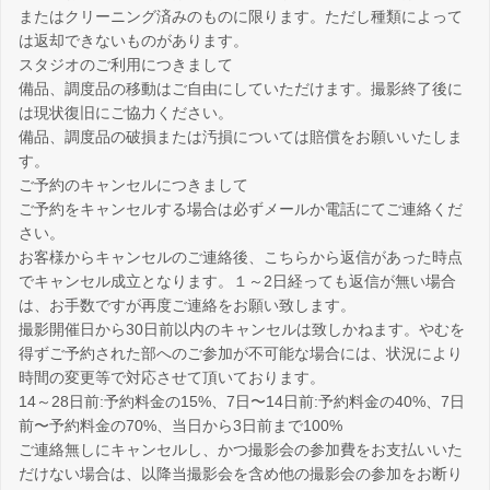
またはクリーニング済みのものに限ります。ただし種類によって
は返却できないものがあります。
スタジオのご利用につきまして
備品、調度品の移動はご自由にしていただけます。撮影終了後に
は現状復旧にご協力ください。
備品、調度品の破損または汚損については賠償をお願いいたしま
す。
ご予約のキャンセルにつきまして
ご予約をキャンセルする場合は必ずメールか電話にてご連絡くだ
さい。
お客様からキャンセルのご連絡後、こちらから返信があった時点
でキャンセル成立となります。１～2日経っても返信が無い場合
は、お手数ですが再度ご連絡をお願い致します。
撮影開催日から30日前以内のキャンセルは致しかねます。やむを
得ずご予約された部へのご参加が不可能な場合には、状況により
時間の変更等で対応させて頂いております。
14～28日前:予約料金の15%、7日〜14日前:予約料金の40%、7日
前〜予約料金の70%、当日から3日前まで100%
ご連絡無しにキャンセルし、かつ撮影会の参加費をお支払いいた
だけない場合は、以降当撮影会を含め他の撮影会の参加をお断り