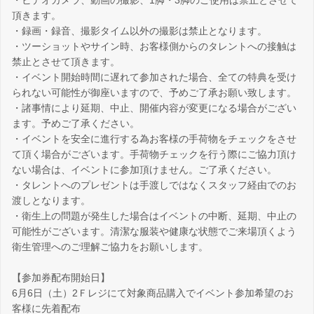
・ビデオカメラ、動画の撮影、1脚・3脚のご使用は禁止とさせて
頂きます。
・録画・録音、撮影タイム以外の撮影は禁止となります。
・ツーショットやサイン時、お客様側からのタレントへの接触は
禁止とさせて頂きます。
・イベント開始時間に遅れて参加された場合、全ての特典を受け
られない可能性が御座いますので、予めご了承お願い致します。
・諸事情により延期、中止、開催内容が変更になる場合がござい
ます。予めご了承ください。
・イベントを安全に進行する為お客様の手荷物をチェックをさせ
て頂く場合がございます。手荷物チェックを行う際にご協力頂け
ない場合は、イベントに参加頂けません。ご了承ください。
・タレントへのプレゼントは手渡しではなくスタッフ経由でのお
渡しとなります。
・衛生上の問題が発生した場合はイベントの中断、延期、中止の
可能性がございます。清潔な服装や健康な状態でご来場頂くよう
衛生管理へのご理解ご協力をお願いします。
【参加券配布開始日】
6月6日（土）2Ｆレジにて対象商品購入でイベント参加希望のお
客様に先着配布