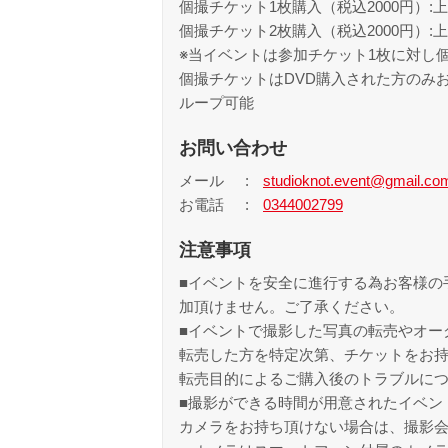
個撮チケット1枚購入（税込2000円）:
個撮チケット2枚購入（税込2000円）:
※当イベントは参加チケット1枚に対し個
個撮チケットはDVD購入された方のみ
ループ可能
お問い合わせ
メール
studioknot.event@gmail.co
お電話
0344002799
注意事項
■イベントを安全に進行する為お客様の
加頂けません。ご了承ください。
■イベントで撮影した写真の転売やオー
転売した方を特定次第、チケットをお
転売目的によるご購入後のトラブルに
■撮影ができる時間が用意されたイベン
カメラをお持ち頂けない場合は、撮影