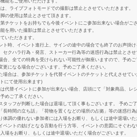
ラ機能もご使用いただけます。
際は、ライブフォトモードでの撮影は禁止とさせていただきます。
一脚の使用は禁止とさせて頂きます。
次第チケットをお持ちでも今後イベントにご参加出来ない場合がご
機能を用いた撮影は禁止とさせていただきます。
せていただきます。
ント時、イベント進行上、サインの途中の場合でも終了のお声掛け
、セクハラ行為・発言、ストーカー行為等の迷惑行為は禁止とさせ
場合、全ての特典を受けられない可能性が御座いますので、予めご
変更になる場合がございます。予めご了承ください。
た場合は、参加チケットを代替イベントのチケットと代えさせてい
トにて使用出来ます)
は代替イベントに参加が出来ない場合、店頭にて「対象商品、レシ
で予めご了承ください。
スタッフが判断した場合は退場して頂く事もございます。 予めご
「長時間の立ち話」「荷物を置くなどの場所の占拠」等の迷惑行為
り体調の優れない参加者には入場をお断り、もしくは途中退場いた
イベントの妨げとなる言動を行う方等、イベントの意図にそぐわな
、入場をお断り、もしくは途中退場いただく場合がございます。