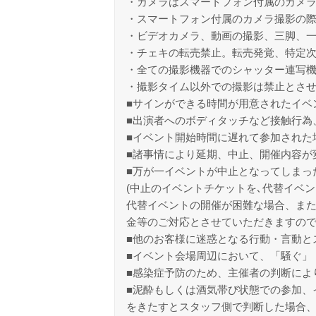
・カメラはスマートフォン付属のカメ
・スマートフォン付属のカメラ撮影の
・ビデオカメラ、動画の撮影、三脚、
・チェキの転売禁止。転売発覚、特定
・全ての撮影機器でのシャッター連写
・撮影タイム以外での撮影は禁止とさ
■サインができる時間が用意されたイベ
■出演者へのボディタッチなど接触行為
■イベント開始時間に遅れて参加された
■諸事情により延期、中止、開催内容が
■万が一イベントが中止となってしまっ
(中止のイベントチケットを､代替イベン
代替イベントの開催が困難な場合、また
金等のご対応とさせていただきますの
■他のお客様に迷惑となる行動・言動と
■イベント会場周辺において、「騒ぐ」
■感染症予防のため、主催者の判断によ
■泥酔もしくは酒気帯び状態での参加、
をきたすとスタッフ側で判断した場合