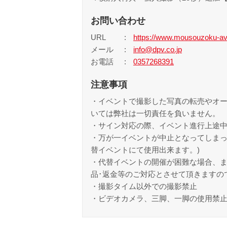
お問い合わせ
URL
https://www.mousouzoku-av
メール
info@dpv.co.jp
お電話
0357268391
注意事項
・イベントで撮影した写真の転売やオー
いては弊社は一切責任を負いません。
・サイン対応の際、イベント進行上途
・万が一イベントが中止となってしまっ
替イベントにて使用出来ます。)
・代替イベントの開催が困難な場合、
品･返金等のご対応とさせて頂きますの
・撮影タイム以外での撮影禁止
・ビデオカメラ、三脚、一脚の使用禁