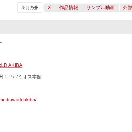
X
作品情報
サンプル動画
外
羽月乃蒼
〜
D AKIBA
 1-15-2ミオス本館
p/mediaworldakiba/