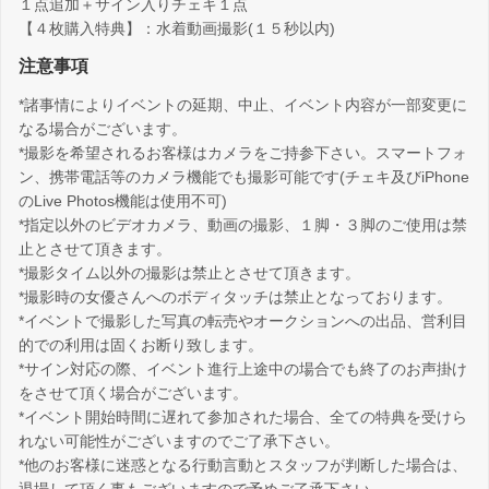
１点追加＋サイン入りチェキ１点
【４枚購入特典】：水着動画撮影(１５秒以内)
注意事項
*諸事情によりイベントの延期、中止、イベント内容が一部変更に
なる場合がございます。
*撮影を希望されるお客様はカメラをご持参下さい。スマートフォ
ン、携帯電話等のカメラ機能でも撮影可能です(チェキ及びiPhone
のLive Photos機能は使用不可)
*指定以外のビデオカメラ、動画の撮影、１脚・３脚のご使用は禁
止とさせて頂きます。
*撮影タイム以外の撮影は禁止とさせて頂きます。
*撮影時の女優さんへのボディタッチは禁止となっております。
*イベントで撮影した写真の転売やオークションへの出品、営利目
的での利用は固くお断り致します。
*サイン対応の際、イベント進行上途中の場合でも終了のお声掛け
をさせて頂く場合がございます。
*イベント開始時間に遅れて参加された場合、全ての特典を受けら
れない可能性がございますのでご了承下さい。
*他のお客様に迷惑となる行動言動とスタッフが判断した場合は、