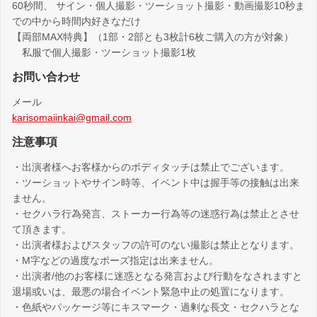
60秒間、 サイン・個人撮影・ツーショット撮影・動画撮影10秒ま
での中から時間内好きなだけ
【両部MAX特典】（1部・2部とも3枚計6枚ご購入の方が対象）
私服で個人撮影・ツーショット撮影1枚
お問い合わせ
メール
karisomaiinkai@gmail.com
注意事項
・出演者様へお客様からのボディタッチは禁止でございます。
・ツーショットやサイン時等、イベント中は握手等の接触は出来
ません。
・セクハラ行為発言、ストーカー行為等の迷惑行為は禁止とさせ
て頂きます。
・出演者様およびスタッフの許可のない撮影は禁止となります。
・M字などの過度なポーズ指定は出来ません。
・出演者/他のお客様に迷惑となる発言および行動をなされますと
退場或いは、最悪の場合イベント緊急中止の処置になります。
・色紙やパッケージ等にキスマーク・過剰な長文・セクハラとな