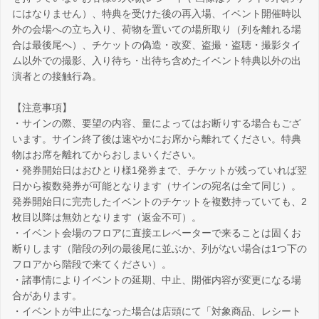
にはなりません）、特典を受けた後の再入場、イベント開催時以
外の会場への立ち入り、荷物を置いての場所取り（列を離れる場
合は最後尾へ）、チケットの偽造・改変、盗撮・盗聴・撮影タイ
ム以外での撮影、入り待ち・出待ち含めたイベント特典以外の出
演者との接触行為。
【注意事項】
・サインの際、要望の内容、量によってはお断りする場合もござ
います。サイン終了後は速やかにお席から離れてください。特典
物はお席を離れてからおしまいください。
・発券開始日はおひとり様1発券まで、チケットが残っていれば翌
日から複数発券が可能となります（サインの宛名は全て同じ）。
発券開始日に完売したイベントのチケットを複数持っていても、2
枚目以降は無効となります（返金不可）。
・イベント会場のフロアに直接エレベーターで来ることは固くお
断りします（階段の列の最後尾に並ぶか、列がない場合は1つ下の
フロアから階段で来てください）。
・諸事情によりイベントの延期、中止、開催内容が変更になる場
合があります。
・イベントが中止になった場合は店頭にて「対象商品、レシート