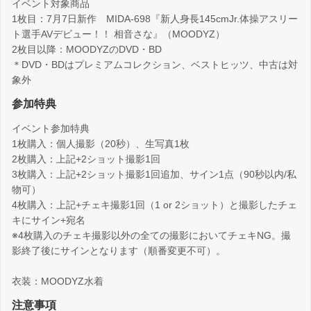
イベント対象商品
1枚目：7月7日新作 MIDA-698『新人身長145cmJr.体操アスリー
ト選手AVデビュー！！ 相音さな』（MOODYZ）
2枚目以降：MOODYZのDVD・BD
＊DVD・BDはプレミアムコレクション、ベストヒッツ、中古は対
象外
参加特典
イベント参加特典
1枚購入：個人撮影（20秒）、生写真1枚
2枚購入：上記+2ショット撮影1回
3枚購入：上記+2ショット撮影1回追加、サイン1点（90秒以内/私
物可）
4枚購入：上記+チェキ撮影1回（1 or 2ショット）と撮影したチェ
キにサイン+宛名
※4枚購入のチェキ撮影以外の全ての撮影においてチェキNG。撮
影終了後にサインとなります（順番変更不可）。
衣装：MOODYZ水着
注意事項