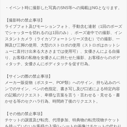
・イベント時に撮影した写真のSNS等への掲載はNGとなります。
【撮影時の禁止事項】
ライブフォト及びモーションフォト、手動含む連射（1回のポーズ
でシャッターを切れるのは1回のみ）、ポーズ途中での撮影、イン
スタントカメラ（ライカゾフォートシリーズ含む）での撮影、一
脚及び三脚の使用、大型のストロボの使用（ストロボはホットシ
ューに直付け出来る大きさまでは使用可）、女優さんによる自撮
り、お客様の私物を女優さんに持たせた撮影、お客様からのボデ
ィタッチ、女優さんにボディタッチを促す行為。
【サインの際の禁止事項】
メーカー販促物（ポスター、POP類）へのサイン、持ち込みのペ
ンでのサイン、ペンの色指定、書き写し及び口述による特定内容
の記載のリクエスト、卑猥な言葉を言う・言わせる・見せる・書
かせる等のセクハラ行為、時間終了後のリクエスト。
【その他の禁止事項】
チケットの譲渡及び転売、代理参加、特典物の転売現物チケット
を持っていないお客様の入場(レシートや画像はチケットの代わり