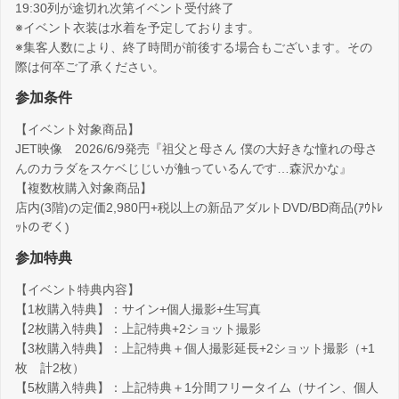
19:30列が途切れ次第イベント受付終了
※イベント衣装は水着を予定しております。
※集客人数により、終了時間が前後する場合もございます。その
際は何卒ご了承ください。
参加条件
【イベント対象商品】
JET映像 2026/6/9発売『祖父と母さん 僕の大好きな憧れの母さ
んのカラダをスケベじじいが触っているんです…森沢かな』
【複数枚購入対象商品】
店内(3階)の定価2,980円+税以上の新品アダルトDVD/BD商品(ｱｳﾄﾚ
ｯﾄのぞく)
参加特典
【イベント特典内容】
【1枚購入特典】：サイン+個人撮影+生写真
【2枚購入特典】：上記特典+2ショット撮影
【3枚購入特典】：上記特典＋個人撮影延長+2ショット撮影（+1
枚 計2枚）
【5枚購入特典】：上記特典＋1分間フリータイム（サイン、個人