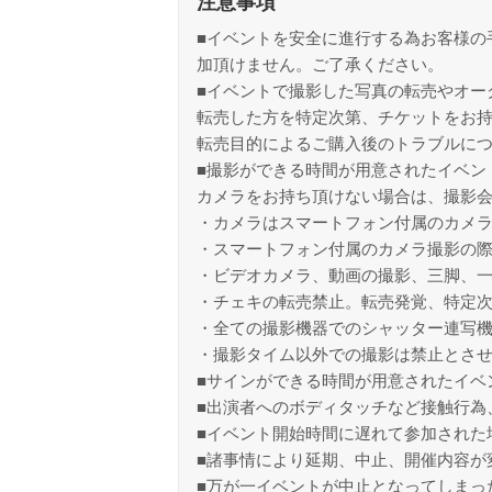
注意事項
■イベントを安全に進行する為お客様の
加頂けません。ご了承ください。
■イベントで撮影した写真の転売やオー
転売した方を特定次第、チケットをお
転売目的によるご購入後のトラブルに
■撮影ができる時間が用意されたイベン
カメラをお持ち頂けない場合は、撮影
・カメラはスマートフォン付属のカメ
・スマートフォン付属のカメラ撮影の
・ビデオカメラ、動画の撮影、三脚、
・チェキの転売禁止。転売発覚、特定
・全ての撮影機器でのシャッター連写
・撮影タイム以外での撮影は禁止とさ
■サインができる時間が用意されたイベ
■出演者へのボディタッチなど接触行為
■イベント開始時間に遅れて参加された
■諸事情により延期、中止、開催内容が
■万が一イベントが中止となってしまっ