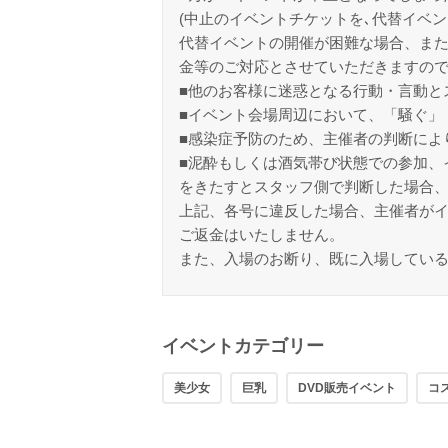
(中止のイベントチケットを､代替イベン
代替イベントの開催が困難な場合、また
金等のご対応とさせていただきますの
■他のお客様に迷惑となる行動・言動と
■イベント会場周辺において、「騒ぐ」
■感染症予防のため、主催者の判断によ
■泥酔もしくは酒気帯び状態での参加、
をきたすとスタッフ側で判断した場合
上記、各号に違反した場合、主催者が
ご返金はいたしません。
また、入場のお断り、既に入場してい
イベントカテゴリー
美少女
巨乳
DVD販売イベント
コ