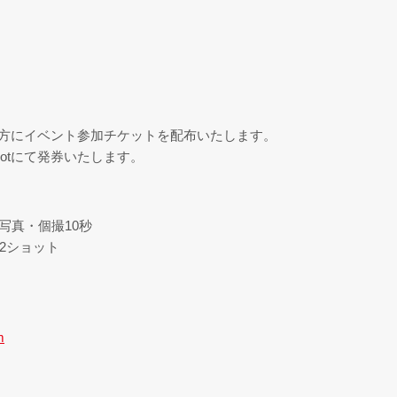
ご購入の方にイベント参加チケットを配布いたします。
knotにて発券いたします。
生写真・個撮10秒
・2ショット
。
m