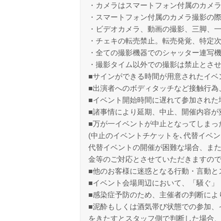
・カメラはスマートフォン付属のカメ
・スマートフォン付属のカメラ撮影の
・ビデオカメラ、動画の撮影、三脚、
・チェキの転売禁止。転売発覚、特定
・全ての撮影機器でのシャッター連写
・撮影タイム以外での撮影は禁止とさ
■サインができる時間が用意されたイベ
■出演者へのボディタッチなど接触行為
■イベント開始時間に遅れて参加された
■諸事情により延期、中止、開催内容が
■万が一イベントが中止となってしまっ
(中止のイベントチケットを､代替イベン
代替イベントの開催が困難な場合、また
金等のご対応とさせていただきますの
■他のお客様に迷惑となる行動・言動と
■イベント会場周辺において、「騒ぐ」
■感染症予防のため、主催者の判断によ
■泥酔もしくは酒気帯び状態での参加、
をきたすとスタッフ側で判断した場合