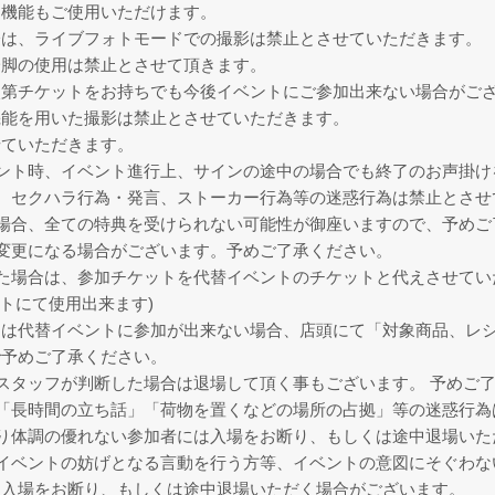
ラ機能もご使用いただけます。
際は、ライブフォトモードでの撮影は禁止とさせていただきます。
一脚の使用は禁止とさせて頂きます。
次第チケットをお持ちでも今後イベントにご参加出来ない場合がご
機能を用いた撮影は禁止とさせていただきます。
せていただきます。
ント時、イベント進行上、サインの途中の場合でも終了のお声掛け
、セクハラ行為・発言、ストーカー行為等の迷惑行為は禁止とさせ
場合、全ての特典を受けられない可能性が御座いますので、予めご
変更になる場合がございます。予めご了承ください。
た場合は、参加チケットを代替イベントのチケットと代えさせてい
トにて使用出来ます)
は代替イベントに参加が出来ない場合、店頭にて「対象商品、レシ
で予めご了承ください。
スタッフが判断した場合は退場して頂く事もございます。 予めご
「長時間の立ち話」「荷物を置くなどの場所の占拠」等の迷惑行為
り体調の優れない参加者には入場をお断り、もしくは途中退場いた
イベントの妨げとなる言動を行う方等、イベントの意図にそぐわな
、入場をお断り、もしくは途中退場いただく場合がございます。