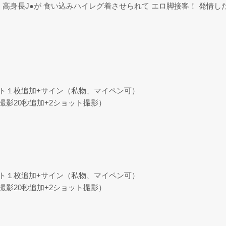
高身長J●が 食い込みハイレグ着させられて エロ脚接客！ 発情し
ョット１枚追加+サイン（私物、マイペン可）
撮影20秒追加+2ショット撮影）
ョット１枚追加+サイン（私物、マイペン可）
撮影20秒追加+2ショット撮影）