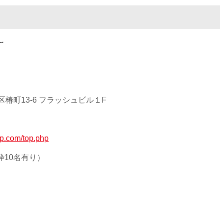
〜
椿町13-6 フラッシュビル１F
up.com/top.php
枠10名有り）