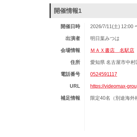
開催情報1
開催日時
2026/7/11(土) 12:00 
出演者
明日葉みつは
会場情報
ＭＡＸ書店 名駅店
住所
愛知県 名古屋市中村区
電話番号
0524591117
URL
https://videomax-gro
補足情報
限定40名（別途海外