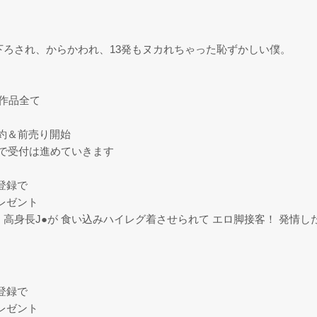
見下ろされ、からかわれ、13発もヌカれちゃった恥ずかしい僕。
演作品全て
予約＆前売り開始
で受付は進めていきます
り登録で
レゼント
高身長J●が 食い込みハイレグ着させられて エロ脚接客！ 発情し
り登録で
レゼント