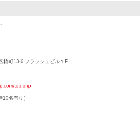
〜
椿町13-6 フラッシュビル１F
up.com/top.php
枠10名有り）