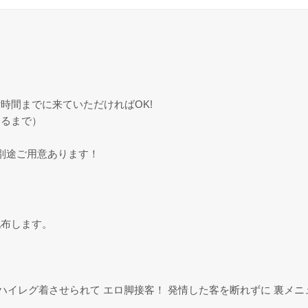
了
了
時間までに来ていただければOK!
るまで）
枠別途ご用意あります！
配布します。
みハイレグ着させられて エロ脚接客！ 発情した客を断れずに 裏メ