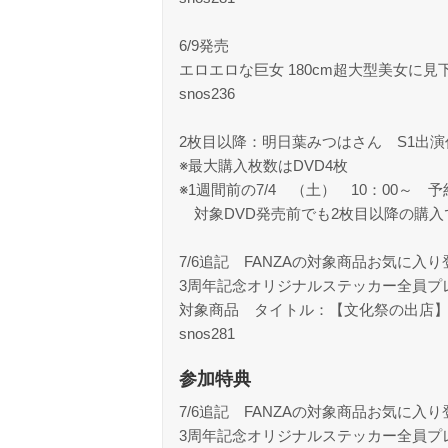
6/9発売
エロエロな巨女 180cm超大型美女に
snos236
2枚目以降：明日葉みつはさん S1出
※最大購入枚数はDVD4枚
※1週間前の7/4 （土） 10：00～ 
対象DVD発売前でも2枚目以降の購入
7/6追記 FANZAの対象商品お気に入
3周年記念オリジナルステッカー全員プ
対象商品 タイトル：【文化祭の出店】 
snos281
参加特典
7/6追記 FANZAの対象商品お気に入
3周年記念オリジナルステッカー全員プ