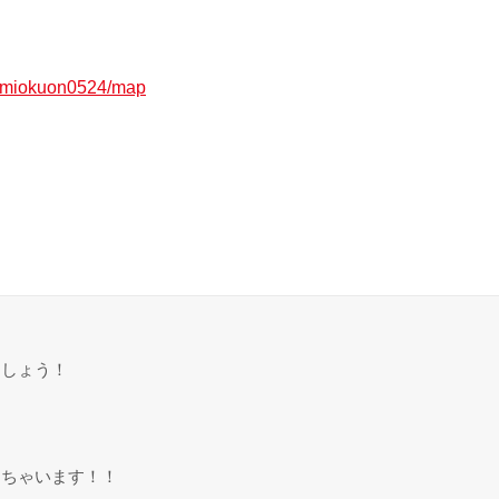
/e/miokuon0524/map
ましょう！
しちゃいます！！