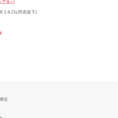
ンアキバ
-4-21(JR高架下)
p/
様限定