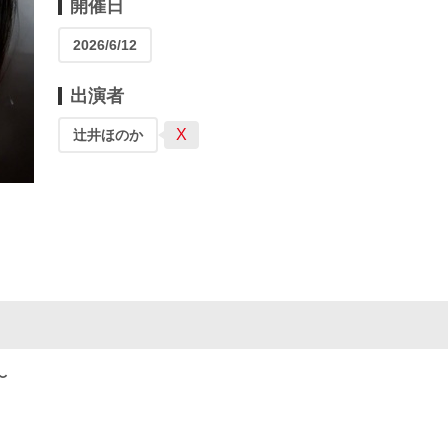
開催日
2026/6/12
出演者
X
辻井ほのか
〜