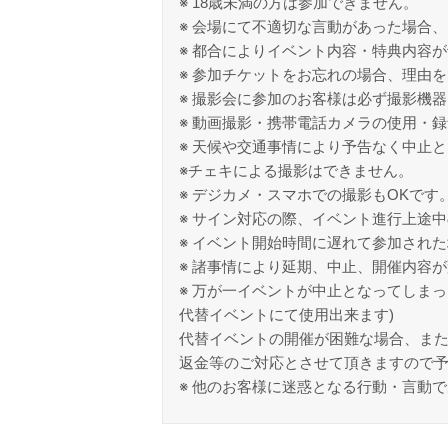
※ 18歳未満の方は参加できません。
※ 会場にて不適切な言動があった場合
※ 都合によりイベント内容・特典内容
※ 参加チケットをお忘れの場合、理由
※ 撮影会に参加のお客様は必ず撮影機
※ 動画撮影・携帯電話カメラの使用・
※ 天候や交通事情により予告なく中止
※チェキによる撮影はできません。
※ デジカメ・スマホでの撮影もOKです
※ サイン対応の際、イベント進行上途
※ イベント開始時間に遅れて参加され
※ 諸事情により延期、中止、開催内容
※ 万が一イベントが中止となってしま
代替イベントにて使用出来ます)
代替イベントの開催が困難な場合、ま
返金等のご対応とさせて頂きますので
※ 他のお客様に迷惑となる行動・言動