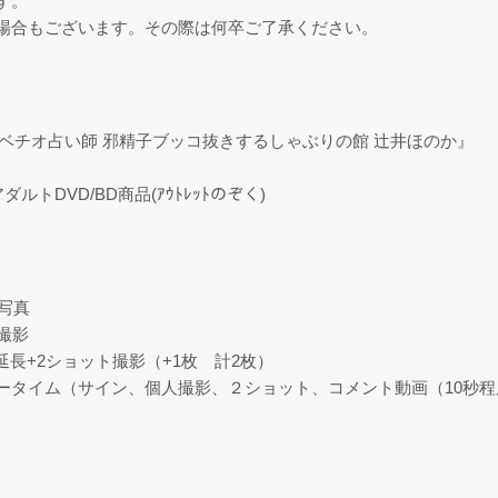
す。
場合もございます。その際は何卒ご了承ください。
舌フェベチオ占い師 邪精子ブッコ抜きするしゃぶりの館 辻井ほのか』
ダルトDVD/BD商品(ｱｳﾄﾚｯﾄのぞく)
写真
撮影
長+2ショット撮影（+1枚 計2枚）
リータイム（サイン、個人撮影、２ショット、コメント動画（10秒程