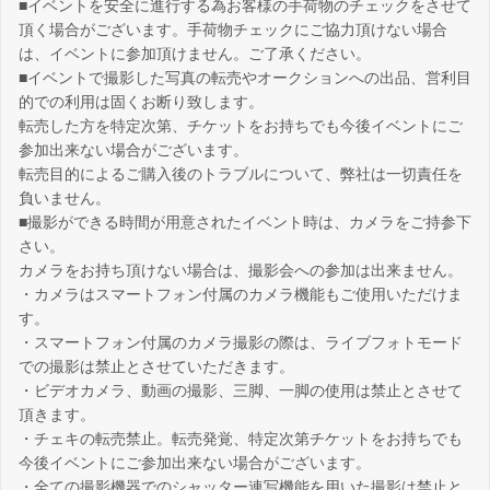
■イベントを安全に進行する為お客様の手荷物のチェックをさせて
頂く場合がございます。手荷物チェックにご協力頂けない場合
は、イベントに参加頂けません。ご了承ください。
■イベントで撮影した写真の転売やオークションへの出品、営利目
的での利用は固くお断り致します。
転売した方を特定次第、チケットをお持ちでも今後イベントにご
参加出来ない場合がございます。
転売目的によるご購入後のトラブルについて、弊社は一切責任を
負いません。
■撮影ができる時間が用意されたイベント時は、カメラをご持参下
さい。
カメラをお持ち頂けない場合は、撮影会への参加は出来ません。
・カメラはスマートフォン付属のカメラ機能もご使用いただけま
す。
・スマートフォン付属のカメラ撮影の際は、ライブフォトモード
での撮影は禁止とさせていただきます。
・ビデオカメラ、動画の撮影、三脚、一脚の使用は禁止とさせて
頂きます。
・チェキの転売禁止。転売発覚、特定次第チケットをお持ちでも
今後イベントにご参加出来ない場合がございます。
・全ての撮影機器でのシャッター連写機能を用いた撮影は禁止と