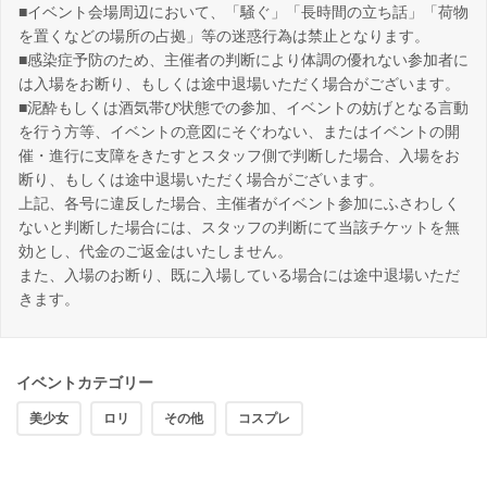
■イベント会場周辺において、「騒ぐ」「長時間の立ち話」「荷物
を置くなどの場所の占拠」等の迷惑行為は禁止となります。
■感染症予防のため、主催者の判断により体調の優れない参加者に
は入場をお断り、もしくは途中退場いただく場合がございます。
■泥酔もしくは酒気帯び状態での参加、イベントの妨げとなる言動
を行う方等、イベントの意図にそぐわない、またはイベントの開
催・進行に支障をきたすとスタッフ側で判断した場合、入場をお
断り、もしくは途中退場いただく場合がございます。
上記、各号に違反した場合、主催者がイベント参加にふさわしく
ないと判断した場合には、スタッフの判断にて当該チケットを無
効とし、代金のご返金はいたしません。
また、入場のお断り、既に入場している場合には途中退場いただ
きます。
イベントカテゴリー
美少女
ロリ
その他
コスプレ