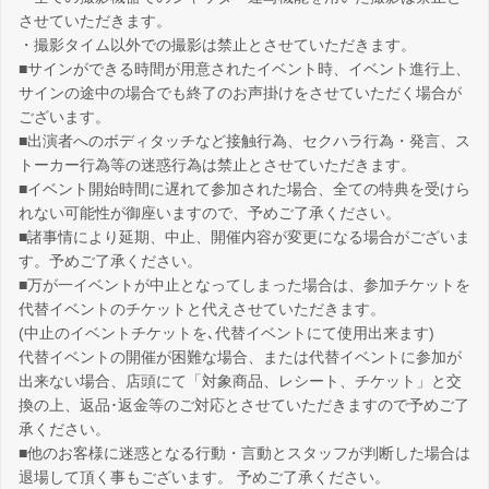
させていただきます。
・撮影タイム以外での撮影は禁止とさせていただきます。
■サインができる時間が用意されたイベント時、イベント進行上、
サインの途中の場合でも終了のお声掛けをさせていただく場合が
ございます。
■出演者へのボディタッチなど接触行為、セクハラ行為・発言、ス
トーカー行為等の迷惑行為は禁止とさせていただきます。
■イベント開始時間に遅れて参加された場合、全ての特典を受けら
れない可能性が御座いますので、予めご了承ください。
■諸事情により延期、中止、開催内容が変更になる場合がございま
す。予めご了承ください。
■万が一イベントが中止となってしまった場合は、参加チケットを
代替イベントのチケットと代えさせていただきます。
(中止のイベントチケットを､代替イベントにて使用出来ます)
代替イベントの開催が困難な場合、または代替イベントに参加が
出来ない場合、店頭にて「対象商品、レシート、チケット」と交
換の上、返品･返金等のご対応とさせていただきますので予めご了
承ください。
■他のお客様に迷惑となる行動・言動とスタッフが判断した場合は
退場して頂く事もございます。 予めご了承ください。