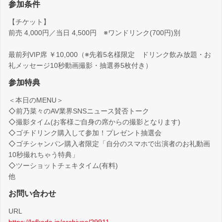
参加条件
【チケット】
前売 4,000円／当日 4,500円 ※ワンドリンク(700円)別
最前列VIP席 ￥10,000（※先着5名様限定 ドリンク飲み放題・お
礼メッセージ10秒動画撮影・抽選券5枚付き）
参加特典
＜本日のMENU＞
◇前乃菜々のAV業界SNSニュース賛否トーク
◇撮影タイム(お客様ご自身の席からの撮影となります)
◇ゴチドリンク購入して参加！プレゼント抽選会
◇ゴチシャンパン購入者限定「自分のスマホで出演者のお礼動画
10秒撮れちゃう特典」
◇ツーショットチェキタイム(有料)
他
お問い合わせ
URL
https://lefkada.jp/archives/29911