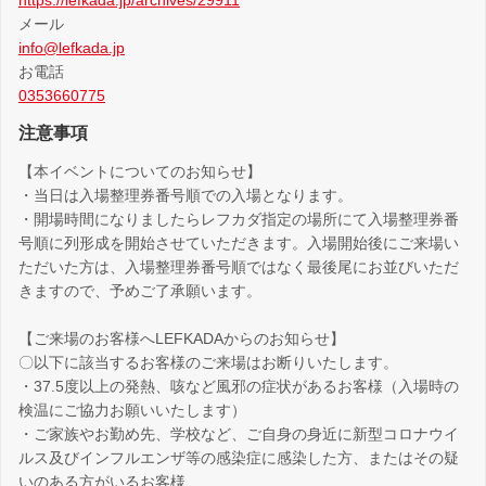
メール
info@lefkada.jp
お電話
0353660775
注意事項
【本イベントについてのお知らせ】
・当日は入場整理券番号順での入場となります。
・開場時間になりましたらレフカダ指定の場所にて入場整理券番
号順に列形成を開始させていただきます。入場開始後にご来場い
ただいた方は、入場整理券番号順ではなく最後尾にお並びいただ
きますので、予めご了承願います。
【ご来場のお客様へLEFKADAからのお知らせ】
〇以下に該当するお客様のご来場はお断りいたします。
・37.5度以上の発熱、咳など風邪の症状があるお客様（入場時の
検温にご協力お願いいたします）
・ご家族やお勤め先、学校など、ご自身の身近に新型コロナウイ
ルス及びインフルエンザ等の感染症に感染した方、またはその疑
いのある方がいるお客様