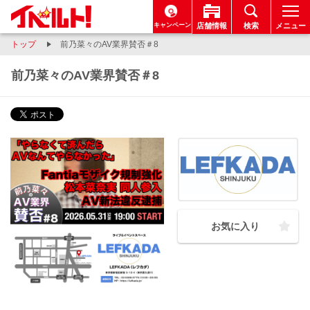
キャンペーン
店舗情報
検索
メニュー
トップ
前乃菜々のAV業界賛否＃8
前乃菜々のAV業界賛否＃8
お気に入り