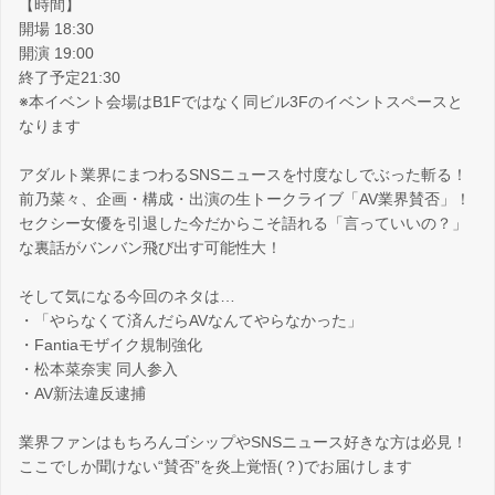
【時間】
開場 18:30
開演 19:00
終了予定21:30
※本イベント会場はB1Fではなく同ビル3Fのイベントスペースと
なります
アダルト業界にまつわるSNSニュースを忖度なしでぶった斬る！
前乃菜々、企画・構成・出演の生トークライブ「AV業界賛否」！
セクシー女優を引退した今だからこそ語れる「言っていいの？」
な裏話がバンバン飛び出す可能性大！
そして気になる今回のネタは…
・「やらなくて済んだらAVなんてやらなかった」
・Fantiaモザイク規制強化
・松本菜奈実 同人参入
・AV新法違反逮捕
業界ファンはもちろんゴシップやSNSニュース好きな方は必見！
ここでしか聞けない“賛否”を炎上覚悟(？)でお届けします