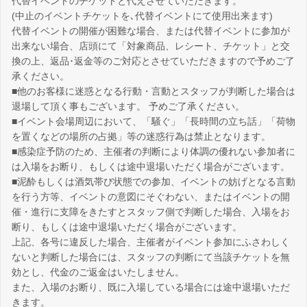
代替イベントのチケットと代えさせていただきます。
(中止のイベントチケットを､代替イベントにて使用出来ます)
代替イベントの開催が困難な場合、または代替イベントに参加が
出来ない場合、店頭にて「対象商品、レシート、チケット」と交
換の上、返品･返金等のご対応とさせていただきますので予めご了
承ください。
■他のお客様に迷惑となる行動・言動とスタッフが判断した場合は
退場して頂く事もございます。 予めご了承ください。
■イベント会場周辺において、「騒ぐ」「長時間の立ち話」「荷物
を置くなどの場所の占拠」等の迷惑行為は禁止となります。
■感染症予防のため、主催者の判断により体調の優れない参加者に
は入場をお断り、もしくは途中退場いただく場合がございます。
■泥酔もしくは酒気帯び状態での参加、イベントの妨げとなる言動
を行う方等、イベントの意図にそぐわない、またはイベントの開
催・進行に支障をきたすとスタッフ側で判断した場合、入場をお
断り、もしくは途中退場いただく場合がございます。
上記、各号に違反した場合、主催者がイベント参加にふさわしく
ないと判断した場合には、スタッフの判断にて当該チケットを無
効とし、代金のご返金はいたしません。
また、入場のお断り、既に入場している場合には途中退場いただ
きます。