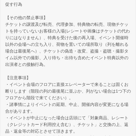
促す行為
【その他の禁止事項】
チケットの譲渡及び転売、代理参加、特典物の転売、現物チケッ
トを持っていないお客様の入場(レシートや画像はチケットの代わ
りにはなりません）、特典を受けた後の再入場、イベント開催時
以外の会場への立ち入り、荷物を置いての場所取り（列を離れる
場合は最後尾へ）、チケットの偽造・改変、盗撮・盗聴・撮影タ
イム以外での撮影、入り待ち・出待ち含めたイベント特典以外の
出演者との接触行為。
【注意事項】
・イベント会場のフロアに直接エレベーターで来ることは固くお
断りします（階段の列の最後尾に並ぶか、列がない場合は1つ下の
フロアから階段で来てください）。
・諸事情によりイベントの延期、中止、開催内容が変更になる場
合があります。
・イベントが中止になった場合は店頭にて「対象商品、レシート
（クレジットカード利用控え含む）、チケット」と交換の上、返
品・返金等の対応とさせて頂きます。