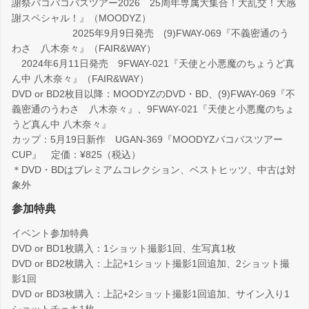
謝祭バコバコバスツアー2026 25周年専属大集合！大乱交！大感
謝スペシャル！』（MOODYZ）
2025年9月9日発売 (9)FWAY-069『不義密通のう
わさ 八木奈々』（FAIR&WAY）
2024年6月11日発売 9FWAY-021『天使と小悪魔のちょうど真
ん中 八木奈々』（FAIR&WAY）
DVD or BD2枚目以降：MOODYZのDVD・BD、(9)FWAY-069『不
義密通のうわさ 八木奈々』、9FWAY-021『天使と小悪魔のちょ
うど真ん中 八木奈々』
カップ：5月19日新作 UGAN-369『MOODYZバコバスツアー
CUP』 定価：¥825（税込）
＊DVD・BDはプレミアムコレクション、ベストヒッツ、中古は対
象外
参加特典
イベント参加特典
DVD or BD1枚購入：1ショット撮影1回、生写真1枚
DVD or BD2枚購入：上記+1ショット撮影1回追加、2ショット撮
影1回
DVD or BD3枚購入：上記+2ショット撮影1回追加、サイン入り1