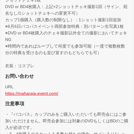
ショットチェキ1枚
DVD or BD4枚購入：上記+2ショットチェキ撮影1回（サイン、宛
名なし/1ショットチェキへの変更不可）
カップ1個購入（購入数の制限なし）：1ショット撮影1回追加
※6月6日バコバスイベント両部参加特典：別パターン生写真1枚
※DVD or BD4枚購入のチェキ撮影以外全ての撮影においてチェキ
NG
※時間内であればループして何度でも参加可能（一度で複数枚数
分の特典を受けるのも並び直すのもどちらでも可）
衣装：コスプレ
お問い合わせ
URL
https://maharaja-event.com/
注意事項
・『バコバス』カップのみをご購入いただいても即売会にはご参
加いただけません。即売会参加には対象のDVDもしくはBDのご購
入が必須です。