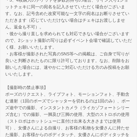
・3、4枚購入のチケットを多数お持ちの場合、サイン入り1ショ
ットチェキに同一の宛名を記入させていただく場合がございま
す。なお、記号含めた改変可能な一文字の宛名はお断りさせてい
ただきます（応じていただけない場合はチェキはお渡ししませ
ん。返金も不可）。
・後から撮り直しを求められても対応できない場合がございます
ので、2ショット撮影の写りは必ずイベント会場で確認していただ
く様、お願いいたします。
・お客様が撮影された写真のSNS等への掲載は、ご自身で写りが
良いと判断されたものに限り許可しております。なお、削除をお
願いした場合には、速やかにご対応いただける方のみ投稿をお願
いいたします。
【撮影時の禁止事項】
ポーズのリクエスト、ライブフォト、モーションフォト、手動含
む連射（1回のポーズでシャッターを切れるのは1回のみ）、ポー
ズ途中での撮影、インスタントカメラ（ライカゾフォートシリー
ズ含む）での撮影、一脚及び三脚の使用、大型のストロボの使用
（ストロボはホットシューに直付け出来る大きさまでは使用
可）、女優さんによる自撮り、お客様の私物を女優さんに持たせ
た撮影、お客様からのボディタッチ、女優さんにボディタッチを