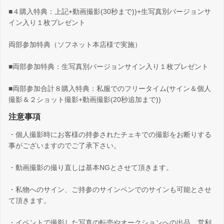
■４購入特典：上記+動画撮影(30秒まで))+生写真別バージョンサ
イン入り１枚プレゼント
両部参加特典（ソフネット本店様で実施）
■両部参加特典：生写真別バージョンサイン入り１枚プレゼント
■両部参加合計８購入特典：私服でのフリータイム(サイン＆個人
撮影＆２ショット撮影+動画撮影(20秒追加まで))
注意事項
・個人撮影時にお客様の持参されたチェキでの撮影をお断りする
事がございますのでご了承下さい。
・動画撮影の撮り直しは基本NGとさせて頂きます。
・私物へのサイン、ご持参のサインペンでのサインも可能とさせ
て頂きます。
・イベントで撮影した写真の転売やオークションへの出品、営利