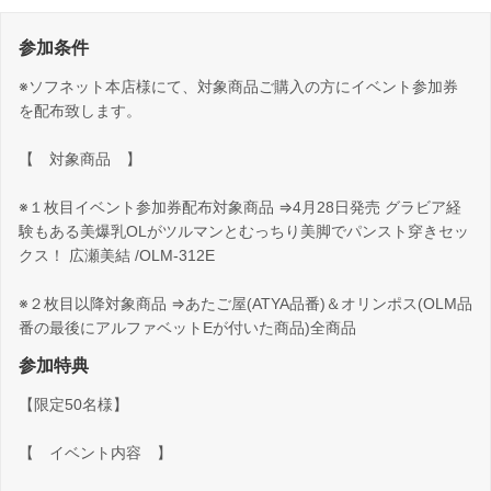
参加条件
※ソフネット本店様にて、対象商品ご購入の方にイベント参加券
を配布致します。
【 対象商品 】
※１枚目イベント参加券配布対象商品 ⇒4月28日発売 グラビア経
験もある美爆乳OLがツルマンとむっちり美脚でパンスト穿きセッ
クス！ 広瀬美結 /OLM-312E
※２枚目以降対象商品 ⇒あたご屋(ATYA品番)＆オリンポス(OLM品
番の最後にアルファベットEが付いた商品)全商品
参加特典
【限定50名様】
【 イベント内容 】