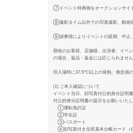
⑦イベント特典物をオークションサイ
⑧撮影タイム以外での写真撮影、動画
⑨諸事情によりイベントの延期、中止
⑩他のお客様、店舗様、出演者、イベ
の場合、返品・返金には応じられませ
⑪入場時に37.5℃以上の発熱、倦怠感
(1) ご本人確認について
イベント当日、顔写真付公的身分証明
付公的身分証明書の提示をお願いいた
①運転免許証
②学生証
③パスポート
④顔写真付き住民基本台帳カード（