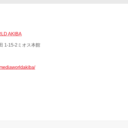
D AKIBA
 1-15-2ミオス本館
p/mediaworldakiba/