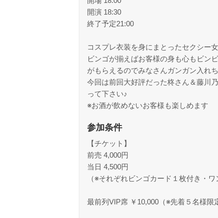
開場 18:00
開演 18:30
終了予定21:00
コスプレ衣装を身にまとったセクシー
ビンゴが揃えばお客様の身も心もビン
がもらえるのでみなさんガンガン入れち
今回は前回大好評だった柊さん＆藤川乃
って下さい♪
※お酒が飲めないお客様も楽しめます
参加条件
【チケット】
前売 4,000円
当日 4,500円
（※それぞれビンゴカード１枚付き・ワン
最前列VIP席 ￥10,000（※先着