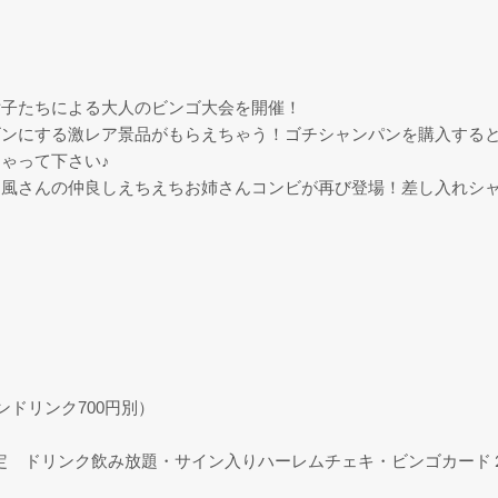
女子たちによる大人のビンゴ大会を開催！
ビンにする激レア景品がもらえちゃう！ゴチシャンパンを購入する
ゃって下さい♪
風さんの仲良しえちえちお姉さんコンビが再び登場！差し入れシャ
ドリンク700円別）
５名様限定 ドリンク飲み放題・サイン入りハーレムチェキ・ビンゴカー