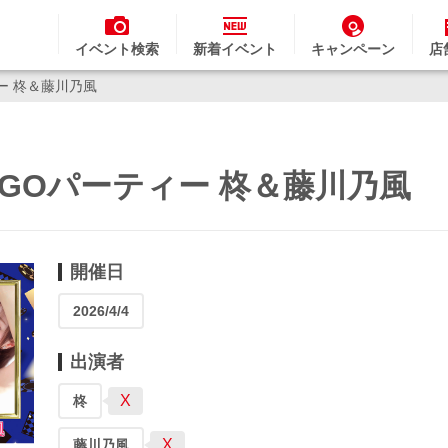
イベント検索
新着イベント
キャンペーン
店
ー 柊＆藤川乃風
NGOパーティー 柊＆藤川乃風
開催日
2026/4/4
出演者
X
柊
X
藤川乃風