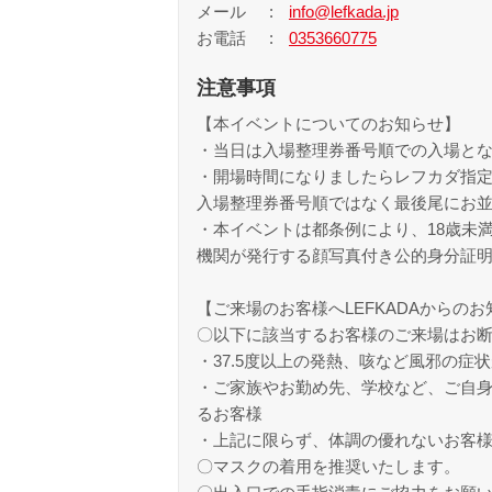
メール
info@lefkada.jp
お電話
0353660775
注意事項
【本イベントについてのお知らせ】
・当日は入場整理券番号順での入場と
・開場時間になりましたらレフカダ指
入場整理券番号順ではなく最後尾にお
・本イベントは都条例により、18歳未
機関が発行する顔写真付き公的身分証
【ご来場のお客様へLEFKADAからの
〇以下に該当するお客様のご来場はお
・37.5度以上の発熱、咳など風邪の
・ご家族やお勤め先、学校など、ご自
るお客様
・上記に限らず、体調の優れないお客
〇マスクの着用を推奨いたします。