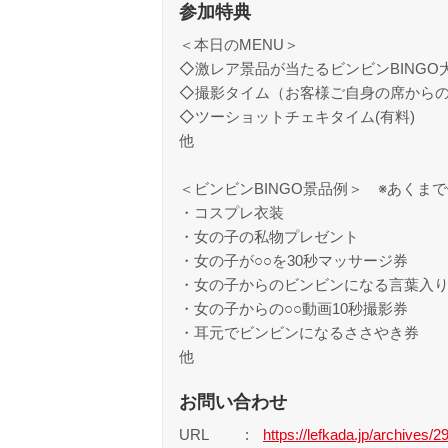
参加特典
＜本日のMENU＞
◇激レア景品が当たるビンビンBINGO
◇撮影タイム（お客様ご自身の席から
◇ツーショットチェキタイム(有料)
他
＜ビンビンBINGO景品例＞ ※あくま
・コスプレ衣装
・女の子の私物プレゼント
・女の子が○○を30秒マッサージ券
・女の子からのビンビンになる言葉入
・女の子からの○○動画10秒撮影券
・耳元でビンビンになるささやき券
他
お問い合わせ
URL
https://lefkada.jp/archives/2