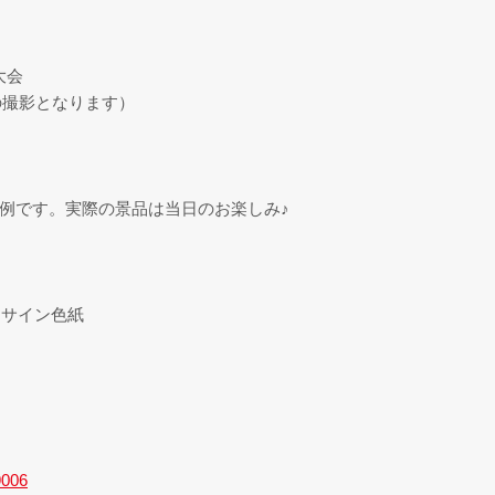
大会
の撮影となります）
で例です。実際の景品は当日のお楽しみ♪
りサイン色紙
9006