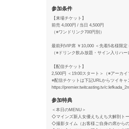
参加条件
【来場チケット】
前売 4,000円 / 当日 4,500円
（※ワンドリンク700円別）
最前列VIP席 ￥10,000 ＜先着5名様限定
（※ドリンク飲み放題・サイン入りハー
【配信チケット】
2,500円 ＜19:00スタート＞（※アー
※配信チケットは下記URLからツイキ
https://premier.twitcasting.tv/c:lefkada_
参加特典
＜本日のMENU＞
◇マインズ新人女優えちえち大解剖ト
◇撮影タイム（お客様ご自身の席から