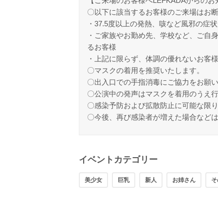
【ご来場のお客様へLEFKADAからの
〇以下に該当するお客様のご来場はお
・37.5度以上の発熱、咳など風邪の
・ご家族やお勤め先、学校など、ご自
るお客様
・上記に限らず、体調の優れないお客
〇マスクの着用を推奨いたします。
〇出入口での手指消毒にご協力をお願
〇公演中の発声はマスクを着用のうえ
〇感染予防および拡散防止に可能な限
〇今後、再び感染者が増えた場合など
イベントカテゴリー
美少女
巨乳
新人
お姉さん
そ