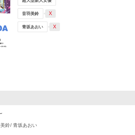
超大型新人女優
X
音羽美鈴
X
青坂あおい
〜
羽美鈴
青坂あおい