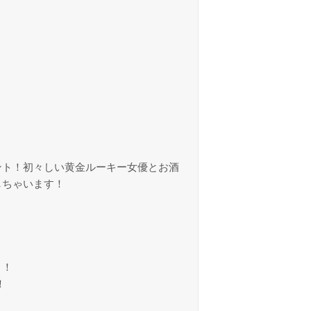
ント！初々しい黄金ルーキー女優とお酒
しちゃいます！
と！
！