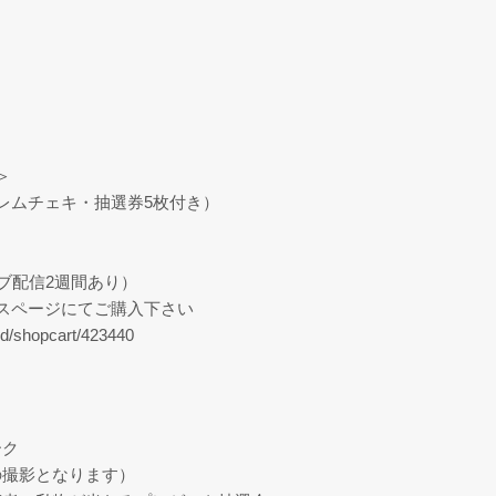
＞
レムチェキ・抽選券5枚付き）
カイブ配信2週間あり）
ャスページにてご購入下さい
2nd/shopcart/423440
ーク
の撮影となります）