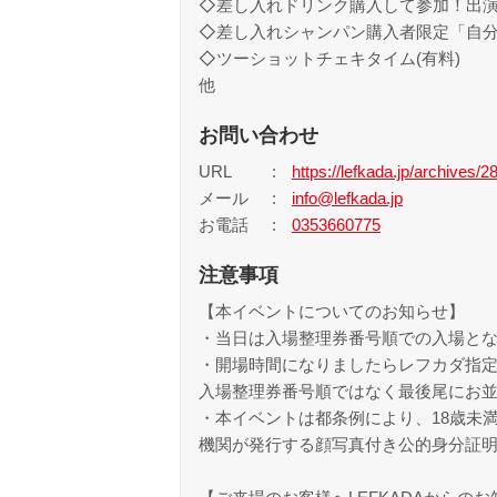
◇差し入れドリンク購入して参加！出
◇差し入れシャンパン購入者限定「自分
◇ツーショットチェキタイム(有料)
他
お問い合わせ
URL
https://lefkada.jp/archives/2
メール
info@lefkada.jp
お電話
0353660775
注意事項
【本イベントについてのお知らせ】
・当日は入場整理券番号順での入場と
・開場時間になりましたらレフカダ指
入場整理券番号順ではなく最後尾にお
・本イベントは都条例により、18歳未
機関が発行する顔写真付き公的身分証