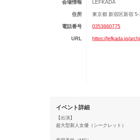
会場情報
LEFKADA
住所
東京都 新宿区新宿 5-12
電話番号
0353660775
URL
https://lefkada.jp/arc
イベント詳細
【出演】
超大型新人女優（シークレット）