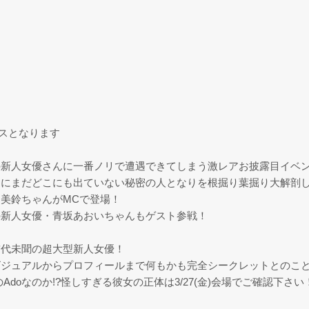
。
ースとなります
の新人女優さんに一番ノリで遭遇できてしまう激レアお披露目イベ
ンにまだどこにも出ていない秘密の人となりを根掘り葉掘り大解剖
美鈴ちゃんがMCで登場！
の新人女優・青坂あおいちゃんもゲスト参戦！
前代未聞の超大型新人女優！
ビジュアルからプロフィールまで何もかも完全シークレットとのこ
doなのか!?怪しすぎる彼女の正体は3/27(金)会場でご確認下さい