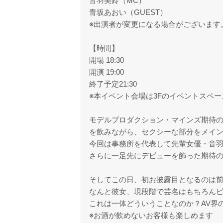
音羽美鈴（MC）
青坂あおい（GUEST）
※出演者が変更になる場合がございます
【時間】
開場 18:30
開演 19:00
終了予定21:30
※本イベント会場は3Fのイベントスペ
モデルプロダクション・マインズ期待
を飲みながら、セクシーな部分をメイ
今回は事務所を代表して先輩女優・音羽
さらに一足先にデビューを飾った期待
そしてこの日、初お披露目となるのは
なんと彼女、現段階で芸名はもちろん
これは一体どういうことなのか？AV界のA
※お酒が飲めないお客様も楽しめます