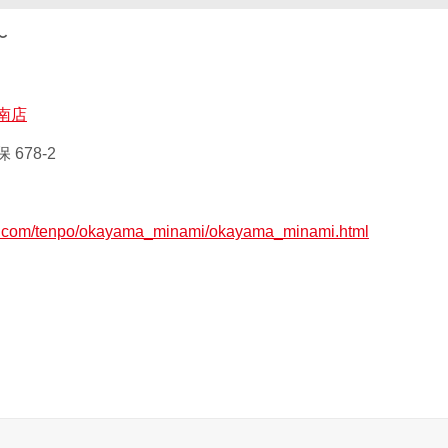
〜
南店
678-2
ax.com/tenpo/okayama_minami/okayama_minami.html