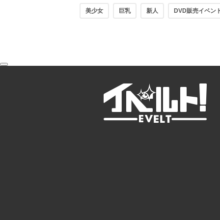
美少女
巨乳
新人
DVD販売イベン