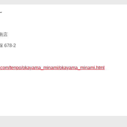
〜
南店
678-2
ax.com/tenpo/okayama_minami/okayama_minami.html