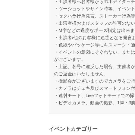
・出演者様へお客様からのボディタッ
・ツーショットやサイン時等、イベン
・セクハラ行為発言、ストーカー行為
・出演者様およびスタッフの許可のな
・M字などの過度なポーズ指定は出来ま
・出演者/他のお客様に迷惑となる発言
・色紙やパッケージ等にキスマーク・
・イベントの意図にそぐわない、また
がございます。
・上記、各号に違反した場合、主催者
のご返金はいたしません。
・撮影会がございますのでカメラをご
・カメラはチェキ及びスマートフォン
・連射モード、Liveフォトモードでの
・ビデオカメラ、動画の撮影、1脚・3
イベントカテゴリー