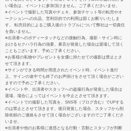
い場合は、イベントに参加頂けません。ご了承くださいませ。
※イベントで撮影した写真やチェキ、参加チケット等の転売やオ
ークションへの出品、営利目的での利用は固くお断りいたしま
す。 転売目的によるご購入後のトラブルについて弊社は一切責任
を負いません。
※出演者へのボディータッチなどの接触行為、撮影・サイン時に
おけるセクハラ行為の強要、暴言が発覚した場合は退場して頂く
こともございます。予めご了承ください。
※お客様の私物やプレゼントを女優に持たせての撮影は禁止とさ
せて頂きます。
※サインができる時間が用意されたイベント時、イベント進行
上、サインの途中でも終了のお声掛けをさせて頂く場合がござい
ますので予めご了承ください。
※イベント中、出演者やスタッフへの盗撮行為が発覚した場合は
退場、場合によってはイベントを中止とさせて頂きます。
※イベントでの撮影した写真を、SNS等（ブログ含む）でUPする
のは禁止とさせて頂きます。後日発覚した場合、スタッフから削
除依頼のご連絡をさせて頂く場合がございますのでご了承くださ
いませ。
※出演者や他のお客様に迷惑となる行動・言動とスタッフが判断