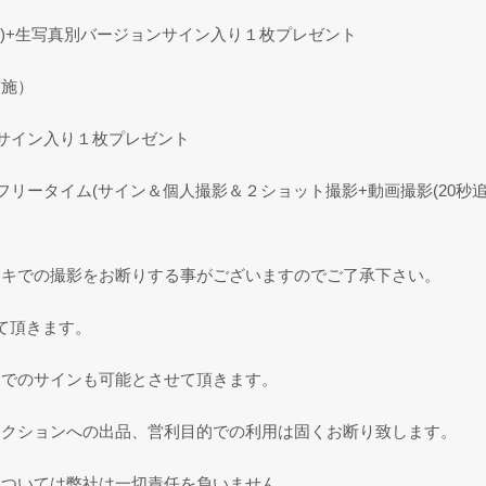
で))+生写真別バージョンサイン入り１枚プレゼント
実施）
サイン入り１枚プレゼント
リータイム(サイン＆個人撮影＆２ショット撮影+動画撮影(20秒追
ェキでの撮影をお断りする事がございますのでご了承下さい。
て頂きます。
ンでのサインも可能とさせて頂きます。
ークションへの出品、営利目的での利用は固くお断り致します。
については弊社は一切責任を負いません。