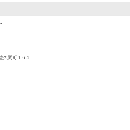
〜
間町 1-6-4