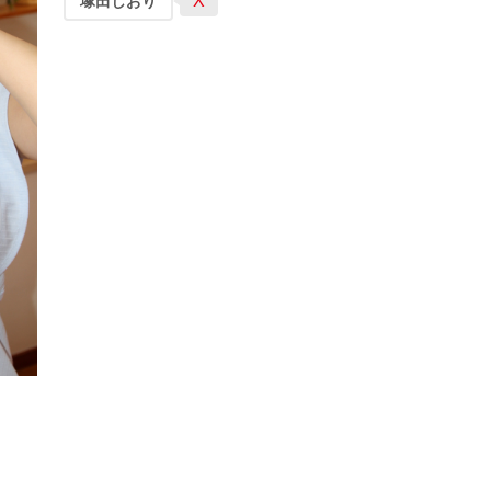
X
塚田しおり