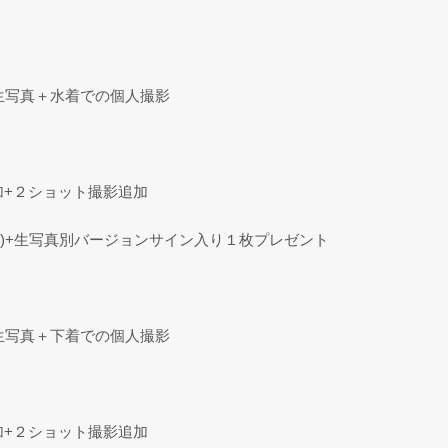
＋生写真＋水着での個人撮影
加+２ショット撮影追加
で))+生写真別バージョンサイン入り１枚プレゼント
＋生写真＋下着での個人撮影
加+２ショット撮影追加