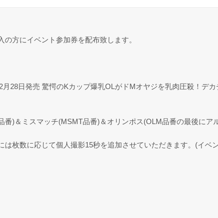
入の方にイベント参加券を配布致します。
2月28日発売 驚愕のKカップ爆乳OLがドMオヤジを乳肉圧殺！デ
A品番)＆ミスマッチ(MSMT品番)＆オリンポス(OLM品番の最後に
方には枚数に応じて個人撮影15秒を追加させていただきます。(イベ