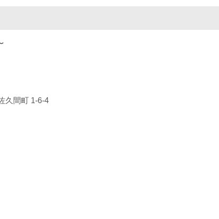
〜
間町 1-6-4