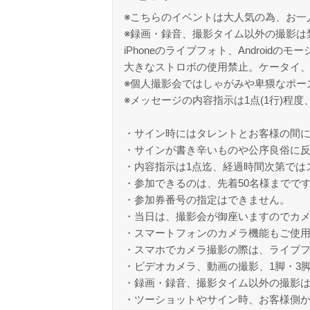
※こちらのイベントは大人気の為、お一
※録画・録音、撮影タイム以外の撮影は
iPhoneのライブフォト、Android
大きなストロボの使用禁止。ケータイ
※個人撮影会ではしゃがみや卑猥なポー
※メッセージの内容指示は1点(1行)
・サイン時にはタレントとお客様の間
・サインが書き辛いものや公序良俗に
・内容指示は1点迄、経過時間次第では
・参加できるのは、先着50名様までで
・参加券番号の指定はできません。
・当日は、撮影会が御座いますのでカ
・スマートフォンのカメラ機能もご使
・スマホでカメラ撮影の際は、ライブ
・ビデオカメラ、動画の撮影、1脚・3
・録画・録音、撮影タイム以外の撮影
・ツーショットやサイン時、お客様側