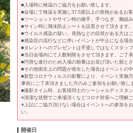
■入場時に検温のご協力をお願い致します。
■会場にて検温を実施し37.5度以上の発熱があるお
■ツーショットやサイン時の握手、手つなぎ、腕組
■サイン時に飛沫防止シートを設置させて頂きます
■ウイルス感染の疑い、発熱などの症状がある方は
■感染症の流行などに伴いイベントが中止になる場
■タレントへのプレゼントは手渡しではなくスタッ
■当日会場内にて人数制限をさせて頂きます。ご了
■円滑な進行のため入場の順番はお並び頂いた順と
■その他衛生上の問題が発生した場合はイベントの
■新型コロナウィルスの影響により、イベント実施
事前にご了承頂きました方のみご参加をお願い致し
■撮影タイム時、お客様同士のソーシャルディスタ
※清潔な状態でご来場頂くなどコロナ対策へご理解
※上記にご協力頂けない場合はイベントへの参加を
い。
開催日