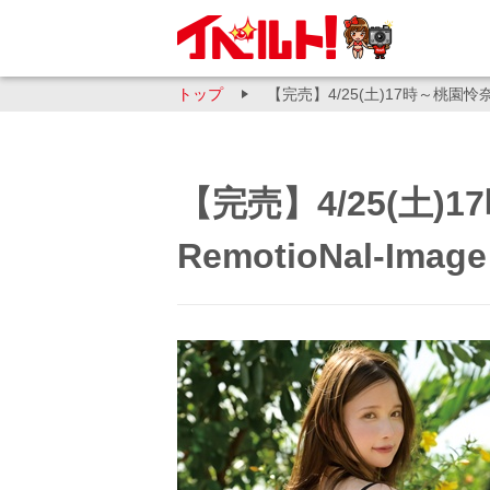
トップ
【完売】4/25(土)17時～桃園怜奈『Re
【完売】4/25(土)
RemotioNal-Image