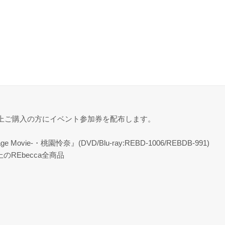
上ご購入の方にイベント参加券を配布します。
 Movie-・桃園怜奈』(DVD/Blu-ray:REBD-1006/REBDB-991)
のREbecca全商品