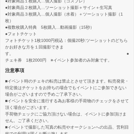
●対象商品１枚購入…個人撮影（コスプレ）
●対象商品２枚購入…ツーショット撮影＋サイン＋生写真
●対象商品３枚購入…個人撮影（水着）＋ツーショット撮影（1
枚）
●複数枚購入特典 5枚購入…動画撮影（15秒）
●フォトチケット
フォトチケット1枚1000円税込：個撮20秒:ツーショットのどちら
かお好きな方を１回撮影できま
す。 ●
チェキ券 1枚2000円 ※イベント参加者のみ対象です。
注意事項
■イベント時のチェキの転売は禁止とさせて頂きます。転売発覚・
特定後はチケットをお持ちの場合でもイベントにご参加できない
場合がございますので予めご了承下さい。
■イベントを安全に進行する為お客様の手荷物のチェックをさせて
頂く場合がございます。
手荷物チェックにご協力頂けない場合は、イベントに参加頂けま
せん。ご了承ください。
■イベントで撮影した写真の転売やオークションへの出品、営利目
的での利用は固くお断り致します。