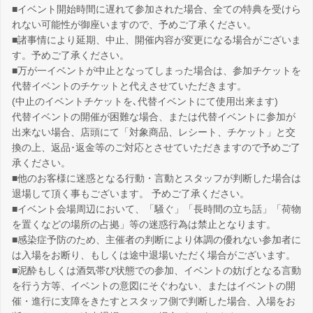
■イベント開始時間に遅れて参加された場合、全ての特典を受けら
れない可能性が御座いますので、予めご了承ください。
■諸事情により延期、中止、開催内容が変更になる場合がございま
す。予めご了承ください。
■万が一イベントが中止となってしまった場合は、参加チケットを
代替イベントのチケットと代えさせていただきます。
(中止のイベントチケットを､代替イベントにて使用出来ます)
代替イベントの開催が困難な場合、または代替イベントに参加が
出来ない場合、店頭にて「対象商品、レシート、チケット」と交
換の上、返品･返金等のご対応とさせていただきますので予めご了
承ください。
■他のお客様に迷惑となる行動・言動とスタッフが判断した場合は
退場して頂く事もございます。 予めご了承ください。
■イベント会場周辺において、「騒ぐ」「長時間の立ち話」「荷物
を置くなどの場所の占拠」等の迷惑行為は禁止となります。
■感染症予防のため、主催者の判断により体調の優れない参加者に
は入場をお断り、もしくは途中退場いただく場合がございます。
■泥酔もしくは酒気帯び状態での参加、イベントの妨げとなる言動
を行う方等、イベントの意図にそぐわない、またはイベントの開
催・進行に支障をきたすとスタッフ側で判断した場合、入場をお