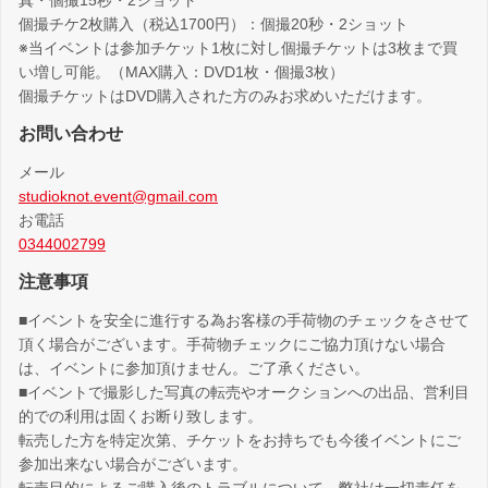
真・個撮15秒・2ショット
個撮チケ2枚購入（税込1700円）：個撮20秒・2ショット
※当イベントは参加チケット1枚に対し個撮チケットは3枚まで買
い増し可能。（MAX購入：DVD1枚・個撮3枚）
個撮チケットはDVD購入された方のみお求めいただけます。
お問い合わせ
メール
studioknot.event@gmail.com
お電話
0344002799
注意事項
■イベントを安全に進行する為お客様の手荷物のチェックをさせて
頂く場合がございます。手荷物チェックにご協力頂けない場合
は、イベントに参加頂けません。ご了承ください。
■イベントで撮影した写真の転売やオークションへの出品、営利目
的での利用は固くお断り致します。
転売した方を特定次第、チケットをお持ちでも今後イベントにご
参加出来ない場合がございます。