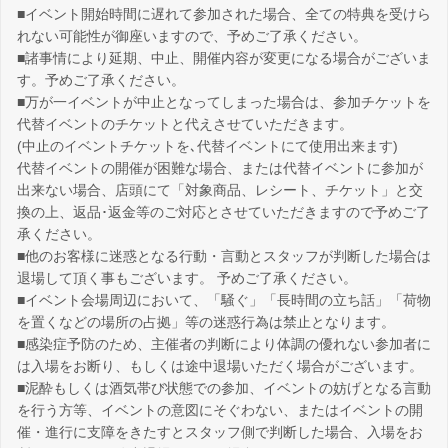
■イベント開始時間に遅れて参加された場合、全ての特典を受けら
れない可能性が御座いますので、予めご了承ください。
■諸事情により延期、中止、開催内容が変更になる場合がございま
す。予めご了承ください。
■万が一イベントが中止となってしまった場合は、参加チケットを
代替イベントのチケットと代えさせていただきます。
(中止のイベントチケットを､代替イベントにて使用出来ます)
代替イベントの開催が困難な場合、または代替イベントに参加が
出来ない場合、店頭にて「対象商品、レシート、チケット」と交
換の上、返品･返金等のご対応とさせていただきますので予めご了
承ください。
■他のお客様に迷惑となる行動・言動とスタッフが判断した場合は
退場して頂く事もございます。 予めご了承ください。
■イベント会場周辺において、「騒ぐ」「長時間の立ち話」「荷物
を置くなどの場所の占拠」等の迷惑行為は禁止となります。
■感染症予防のため、主催者の判断により体調の優れない参加者に
は入場をお断り、もしくは途中退場いただく場合がございます。
■泥酔もしくは酒気帯び状態での参加、イベントの妨げとなる言動
を行う方等、イベントの意図にそぐわない、またはイベントの開
催・進行に支障をきたすとスタッフ側で判断した場合、入場をお