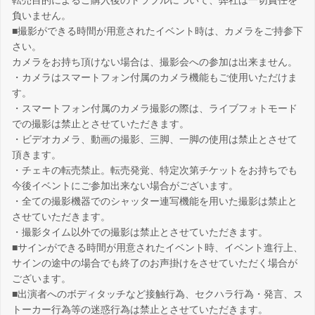
転売目的によるご購入後のトラブルについて、弊社は一切責任を
負いません。
■撮影ができる時間が用意されたイベント時は、カメラをご持参下
さい。
カメラをお持ち頂けない場合は、撮影会への参加は出来ません。
・カメラはスマートフォン付属のカメラ機能もご使用いただけま
す。
・スマートフォン付属のカメラ撮影の際は、ライブフォトモード
での撮影は禁止とさせていただきます。
・ビデオカメラ、動画の撮影、三脚、一脚の使用は禁止とさせて
頂きます。
・チェキの転売禁止。転売発覚、特定次第チケットをお持ちでも
今後イベントにご参加出来ない場合がございます。
・全ての撮影機器でのシャッター連写機能を用いた撮影は禁止と
させていただきます。
・撮影タイム以外での撮影は禁止とさせていただきます。
■サインができる時間が用意されたイベント時、イベント進行上、
サインの途中の場合でも終了のお声掛けをさせていただく場合が
ございます。
■出演者へのボディタッチなど接触行為、セクハラ行為・発言、ス
トーカー行為等の迷惑行為は禁止とさせていただきます。