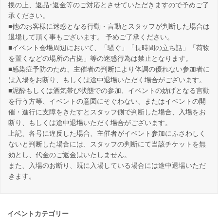
換の上、返品･返金等のご対応とさせていただきますので予めご了
承ください。
■他のお客様に迷惑となる行動・言動とスタッフが判断した場合は
退場して頂く事もございます。 予めご了承ください。
■イベント会場周辺において、「騒ぐ」「長時間の立ち話」「荷物
を置くなどの場所の占拠」等の迷惑行為は禁止となります。
■感染症予防のため、主催者の判断により体調の優れない参加者に
は入場をお断り、もしくは途中退場いただく場合がございます。
■泥酔もしくは酒気帯び状態での参加、イベントの妨げとなる言動
を行う方等、イベントの意図にそぐわない、またはイベントの開
催・進行に支障をきたすとスタッフ側で判断した場合、入場をお
断り、もしくは途中退場いただく場合がございます。
上記、各号に違反した場合、主催者がイベント参加にふさわしく
ないと判断した場合には、スタッフの判断にて当該チケットを無
効とし、代金のご返金はいたしません。
また、入場のお断り、既に入場している場合には途中退場いただ
きます。
イベントカテゴリー