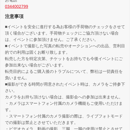
お電話
0344002799
注意事項
■イベントを安全に進行する為お客様の手荷物のチェックをさせて
頂く場合がございます。手荷物チェックにご協力頂けない場合
は、イベントに参加頂けません。ご了承ください。
■イベントで撮影した写真の転売やオークションへの出品、営利目
的での利用は固くお断り致します。
転売した方を特定次第、チケットをお持ちでも今後イベントにご
参加出来ない場合がございます。
転売目的によるご購入後のトラブルについて、弊社は一切責任を
負いません。
■撮影ができる時間が用意されたイベント時は、カメラをご持参下
さい。
カメラをお持ち頂けない場合は、撮影会への参加は出来ません。
・カメラはスマートフォン付属のカメラ機能もご使用いただけま
す。
・スマートフォン付属のカメラ撮影の際は、ライブフォトモード
での撮影は禁止とさせていただきます。
・ビデオカメラ、動画の撮影、三脚、一脚の使用は禁止とさせて