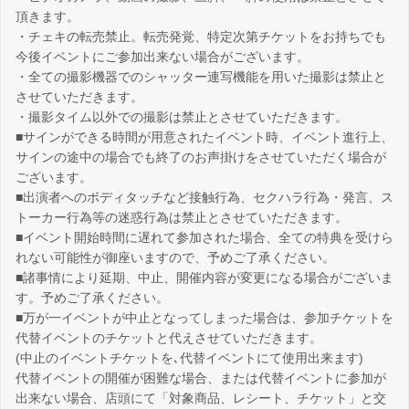
頂きます。
・チェキの転売禁止。転売発覚、特定次第チケットをお持ちでも
今後イベントにご参加出来ない場合がございます。
・全ての撮影機器でのシャッター連写機能を用いた撮影は禁止と
させていただきます。
・撮影タイム以外での撮影は禁止とさせていただきます。
■サインができる時間が用意されたイベント時、イベント進行上、
サインの途中の場合でも終了のお声掛けをさせていただく場合が
ございます。
■出演者へのボディタッチなど接触行為、セクハラ行為・発言、ス
トーカー行為等の迷惑行為は禁止とさせていただきます。
■イベント開始時間に遅れて参加された場合、全ての特典を受けら
れない可能性が御座いますので、予めご了承ください。
■諸事情により延期、中止、開催内容が変更になる場合がございま
す。予めご了承ください。
■万が一イベントが中止となってしまった場合は、参加チケットを
代替イベントのチケットと代えさせていただきます。
(中止のイベントチケットを､代替イベントにて使用出来ます)
代替イベントの開催が困難な場合、または代替イベントに参加が
出来ない場合、店頭にて「対象商品、レシート、チケット」と交