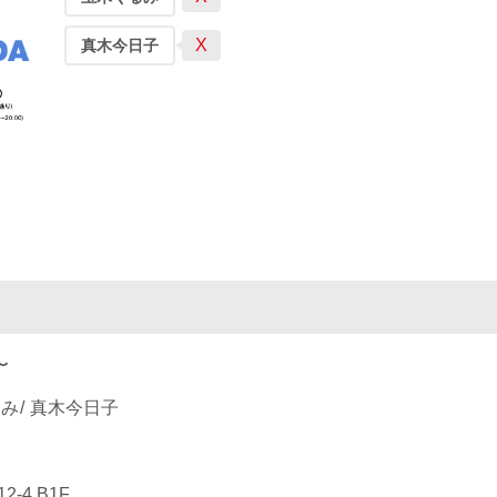
X
真木今日子
〜
るみ
真木今日子
-4 B1F