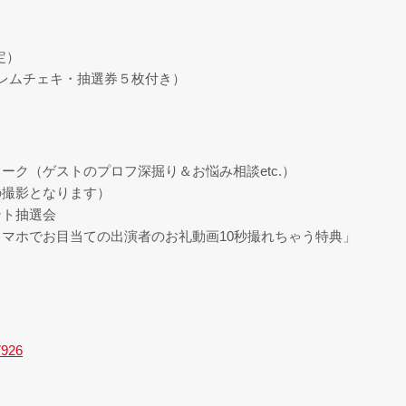
定）
レムチェキ・抽選券５枚付き）
ーク（ゲストのプロフ深掘り＆お悩み相談etc.）
の撮影となります）
ント抽選会
マホでお目当ての出演者のお礼動画10秒撮れちゃう特典」
7926