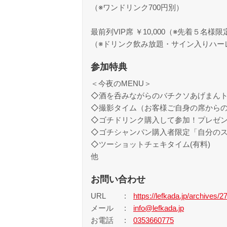
（※ワンドリンク700円別）
最前列VIP席 ￥10,000（※先着５名様限
（※ドリンク飲み放題・サイン入りハー
参加特典
＜今夜のMENU＞
◇酒を呑みながらのバチクソあげまんト
◇撮影タイム（お客様ご自身の席から
◇ゴチドリンク購入して参加！プレゼ
◇ゴチシャンパン購入者限定「自分のス
◇ツーショットチェキタイム(有料)
他
お問い合わせ
URL
https://lefkada.jp/archives/2
メール
info@lefkada.jp
お電話
0353660775