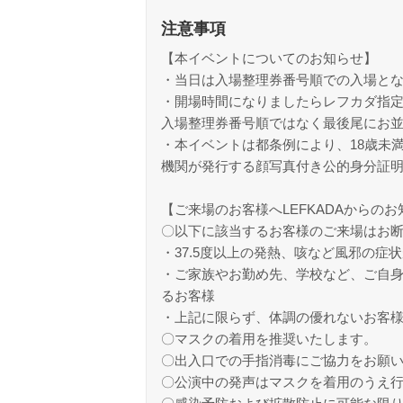
注意事項
【本イベントについてのお知らせ】
・当日は入場整理券番号順での入場と
・開場時間になりましたらレフカダ指
入場整理券番号順ではなく最後尾にお
・本イベントは都条例により、18歳未
機関が発行する顔写真付き公的身分証
【ご来場のお客様へLEFKADAからの
〇以下に該当するお客様のご来場はお
・37.5度以上の発熱、咳など風邪の
・ご家族やお勤め先、学校など、ご自
るお客様
・上記に限らず、体調の優れないお客
〇マスクの着用を推奨いたします。
〇出入口での手指消毒にご協力をお願
〇公演中の発声はマスクを着用のうえ