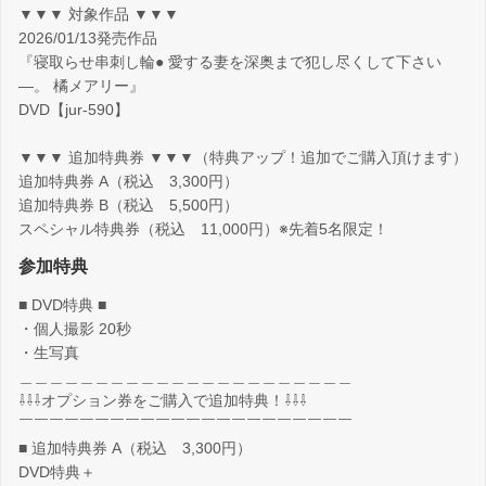
▼▼▼ 対象作品 ▼▼▼
2026/01/13発売作品
『寝取らせ串刺し輪● 愛する妻を深奥まで犯し尽くして下さい
―。 橘メアリー』
DVD【jur-590】
▼▼▼ 追加特典券 ▼▼▼（特典アップ！追加でご購入頂けます）
追加特典券 A（税込 3,300円）
追加特典券 B（税込 5,500円）
スペシャル特典券（税込 11,000円）※先着5名限定！
参加特典
■ DVD特典 ■
・個人撮影 20秒
・生写真
＿＿＿＿＿＿＿＿＿＿＿＿＿＿＿＿＿＿＿＿＿＿
⇩⇩⇩オプション券をご購入で追加特典！⇩⇩⇩
￣￣￣￣￣￣￣￣￣￣￣￣￣￣￣￣￣￣￣￣￣￣
■ 追加特典券 A（税込 3,300円）
DVD特典＋