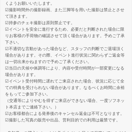
くようお願いいたします。
☑撮影時間外の撮影録画、また三脚等を用いた撮影は禁止とさせ
て頂きます。
☑持参のチェキ撮影は原則禁止です。
☑イベントを安全に進行するため、必要だと判断された場合に限
りお客様の手荷物の確認させて頂く場合があります。予めご了承
下さい。
☑不適切な言動があった場合など、スタッフの判断でご退場頂く
場合があります。その際、イベント進行状況に関わらずご返金等
は一切出来かねますので予めご了承ください。
☑当日の天候や体調等により、内容や受付時間が一部変更になる
場合があります。
☑イベント受付時間に遅れてご来店された場合、状況に応じて全
ての特典を受けられない場合があります。なるべくお時間に余裕
をもってご参加下さい。
（交通等によりやむを得ずご来店ができない場合、一度ソフネッ
ト本店までご連絡下さい。）
☑お客様都合による発券後のキャンセル返金は不可となります。
☑撮影した写真の販売や出品、営利目的での利用は厳禁です。