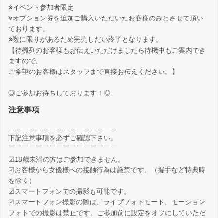
※イベント参加者限定
※オプション券を追加ご購入いただいたお客様のみとさせて頂い
ております。
※数に限りがあるため完売しだい終了となります。
【待機列のお客様もお伝えいただけましたら待機中もご案内でき
ますので、
ご希望のお客様はスタッフまで直接お伝えください。】
◎ご参加お待ちしております！◎
注意事項
＿＿＿＿＿＿＿＿＿＿＿＿＿＿＿＿
下記注意事項を必ずご確認下さい。
￣￣￣￣￣￣￣￣￣￣￣￣￣￣￣￣
☑18歳未満の方はご参加できません。
☑お客様から女優様への接触行為は厳禁です。（握手など特典時
を除く）
☑スマートフォンでの撮影も可能です。
☑スマートフォン撮影の際は、ライブフォトモード、モーション
フォトでの撮影は禁止です。ご参加前に設定をオフにしていただ