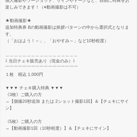
個人撮影やツーショット、サインやトークなど、自由に特典をお
楽しみできます！（※動画撮影は不可）
★動画撮影★
追加特典券 Bの動画撮影は挨拶パターンの中から選択式となりま
す。
（「おはよう！～」、「おやすみ～」など10秒程度）
＿＿＿＿＿＿＿＿＿＿＿＿＿＿＿＿＿
⇩ 当日チェキ販売あり（現金のみ）⇩
￣￣￣￣￣￣￣￣￣￣￣￣￣￣￣￣￣
１枚 税込 1,000円
▼▼▼ チェキ購入特典 ▼▼▼
《3枚》ご購入の方
→【個撮20秒追加 または 2ショット撮影1回】＆【チェキにサイ
ン】
《5枚》ご購入の方
→【動画撮影1回（10秒程度）】＆【チェキにサイン】