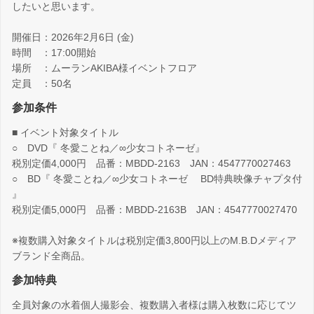
したいと思います。
開催日：2026年2月6日 (金)
時間 ：17:00開始
場所 ：ムーランAKIBA様イベントフロア
定員 ：50名
参加条件
■ イベント対象タイトル
○ DVD『 冬愛ことね／∞少女コトネーゼ』
税別定価4,000円 品番：MBDD-2163 JAN：4547770027463
○ BD『 冬愛ことね／∞少女コトネーゼ BD特典映像チャプタ付
』
税別定価5,000円 品番：MBDD-2163B JAN：4547770027470
※複数購入対象タイトルは税別定価3,800円以上のM.B.Dメディア
ブランド全商品。
参加特典
全員対象の水着個人撮影会、複数購入者様は購入枚数に応じてツ