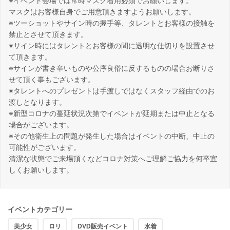
※イベント会場では常時マスク着用必須でお願いします。
マスクはお客様自身でご用意頂きますようお願いします。
※ツーショットやサイン時の握手等、タレントとお客様の接触を
禁止とさせて頂きます。
※サイン時にはタレントとお客様の間に透明な仕切りを設置させ
て頂きます。
※サインが書き辛いものや公序良俗に反するものの場合お断りさ
せて頂く事もございます。
※タレントへのプレゼントは手渡しではなくスタッフ経由でのお
渡しとなります。
※新型コロナの蔓延状況次第でイベントが延期または中止となる
場合がございます。
※その他衛生上の問題が発生した場合はイベントの中断、中止の
可能性がございます。
清潔な状態でご来場頂くなどコロナ対策へご理解ご協力を何卒宜
しくお願いします。
イベントカテゴリー
美少女
ロリ
DVD販売イベント
水着