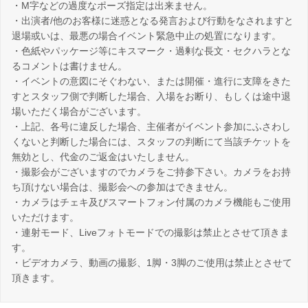
・M字などの過度なポーズ指定は出来ません。
・出演者/他のお客様に迷惑となる発言および行動をなされますと
退場或いは、最悪の場合イベント緊急中止の処置になります。
・色紙やパッケージ等にキスマーク・過剰な長文・セクハラとな
るコメントは書けません。
・イベントの意図にそぐわない、または開催・進行に支障をきた
すとスタッフ側で判断した場合、入場をお断り、もしくは途中退
場いただく場合がございます。
・上記、各号に違反した場合、主催者がイベント参加にふさわし
くないと判断した場合には、スタッフの判断にて当該チケットを
無効とし、代金のご返金はいたしません。
・撮影会がございますのでカメラをご持参下さい。カメラをお持
ち頂けない場合は、撮影会への参加はできません。
・カメラはチェキ及びスマートフォン付属のカメラ機能もご使用
いただけます。
・連射モード、Liveフォトモードでの撮影は禁止とさせて頂きま
す。
・ビデオカメラ、動画の撮影、1脚・3脚のご使用は禁止とさせて
頂きます。