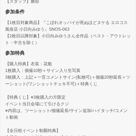
【スタッフ】勝部
参加条件
【1枚目対象商品】『こぼれオッパイが死ぬほどヌケる エロコス
風俗店 小日向みゆう』SNOS-063
【2枚目以降対象】小日向みゆうさん全作品（ベスト・アウトレッ
ト・中古を除く）
参加特典
【購入特典】衣装：花魁
1枚購入：個撮10秒＋サイン入り生写真
3枚購入：上記＋一言コメントサイン(私物可)＋個撮20秒延長＋ツ
ーショット(ワンショットチェキ不可)＋特典くじ
【特典くじ】※3枚購入の方限定
イベント当日会場にて引けるクジ
※内容は、ツーショット/個撮延長/サイン追加/ハイタッチ/コメン
ト動画
【全日程イベント制覇特典】