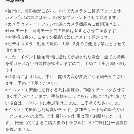
注意事項
※当日は、撮影会がございますのでカメラをご持参下さいませ。
カメラ忘れの方にはチェキ2枚をプレゼントさせて頂きます。
※カメラはスマートフォン付属のカメラ機能もご使用頂けます。
※Liveモード、連射モードでの撮影は禁止とさせて頂きます。
※お客様自身のチェキでの撮影は禁止とさせて頂きます。
※ビデオカメラ、動画の撮影、1脚・3脚のご使用は禁止とさせて
頂きます。
※また、イベント開始時間に遅れて参加された場合、全ての特典
を受けられない可能性が御座いますので、予めご了承お願い致し
ます。
※諸事情により延期、中止、開催内容が変更になる場合がござい
ます。予めご了承ください。
※イベントを安全に進行する為お客様の手荷物をチェックさせて
頂く場合がございます。手荷物チェックを行う際にご協力頂けな
い場合は、イベントに参加頂けません。ご了承くださいませ。
※イベントで撮影した写真やチェキ、参加チケット等の転売やオ
ークションへの出品、営利目的での利用は固くお断りいたしま
す。 転売目的によるご購入後のトラブルについて弊社は一切責任
を負いません。