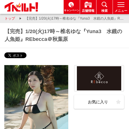
キャンペーン
店舗情報
検索
メニュー
トップ
【完売】1/20(火)17時～椎名ゆな『Yuna3 水鏡の人魚姫』REbecca＠秋葉原
【完売】1/20(火)17時～椎名ゆな『Yuna3 水鏡の
人魚姫』REbecca＠秋葉原
お気に入り