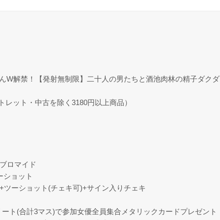
っくんW解禁！【発射無制限】二十人の男たちと酒池肉林の精子ダク
トレット・中古を除く3180円以上商品）
製ブロマイド
ーショット
)+ツーショット(チェキ可)+サイン入りチェキ
リート(合計3マス)で参加女優全員集合メタリックカードプレゼント