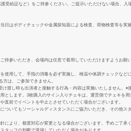
保護受給証など）をご持参ください。ご提示いただけない場合、入
、当日はボディチェックや金属探知器による検査、荷物検査等を実
ご持参いただき、会場内は任意で着用していただけますようお願い
液を使用して、手指の消毒を必ず実施し、検温や体調チェックなど
ある方は、ご参加できません。
受け渡し時も出演者と接触する行為・内容は実施いたしません。※
用とします。3枚購入のサイン入りチェキは、運営側でチェキを用
更や直前でイベントを中止とさせていただく場合がございます。
士についてもソーシャルディスタンスにご協力いただき、その他ス
方針により、都度対応が変更となる場合がございます。予めご了承
、スタッフの判断で退場していただく場合があります。