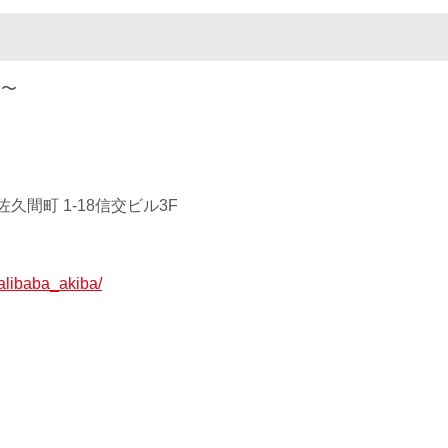
0 〜
久間町 1-18信交ビル3F
p/alibaba_akiba/