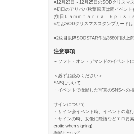
※12月23日～12月25日のSODクリ
※初日のアリババ秋葉原店は両イベント
(後日Ｌａｍｍｔａｒｒａ ＥｐｉＸｉｓ
※なおSODクリスマススタンプカード
※2枚目以降SODSTAR作品3680円以
注意事項
～ソフト・オン・デマンドのイベント
＜必ずお読みください＞
SNSについて
・イベントで撮影した写真のSNSへの
サインについて
・サイン会イベント時、イベントの進
・サインの時、女優に隠語などエロ要素のある事を書かせるの
erotic when signing)
撮影について