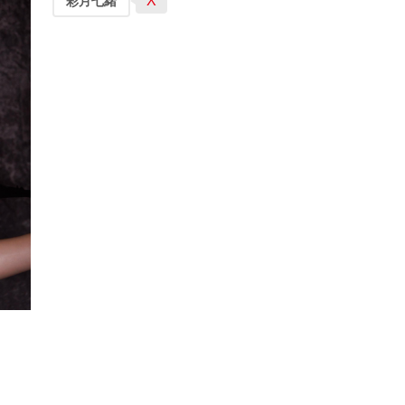
X
彩月七緒