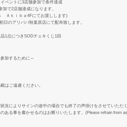
スマスイベントに3店舗参加で条件達成
参加で2店舗達成になります。
 Ａｋｉｂａ4Fにてお渡しします)
は初日のアリババ秋葉原店にて配布致します。
上商品1点につきSODチェキくじ1回
に参加するために～
掲載はご遠慮ください。
行状況によりサインの途中の場合でも終了の声掛けをさせていただ
はお断りいたします。(Please refrain from asking the talen