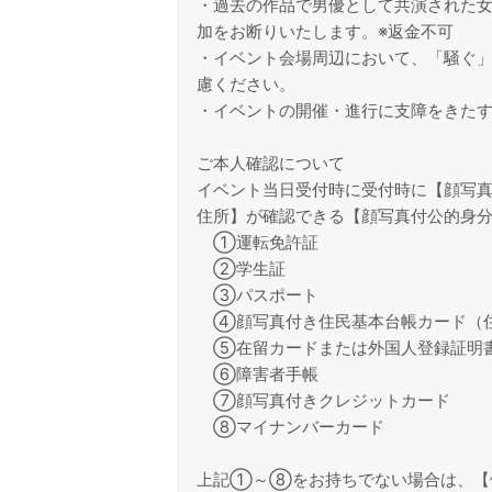
・過去の作品で男優として共演された
加をお断りいたします。※返金不可
・イベント会場周辺において、「騒ぐ
慮ください。
・イベントの開催・進行に支障をきた
ご本人確認について
イベント当日受付時に受付時に【顔写真
住所】が確認できる【顔写真付公的身
①運転免許証
②学生証
③パスポート
④顔写真付き住民基本台帳カード（
⑤在留カードまたは外国人登録証明書
⑥障害者手帳
⑦顔写真付きクレジットカード
⑧マイナンバーカード
上記①～⑧をお持ちでない場合は、【