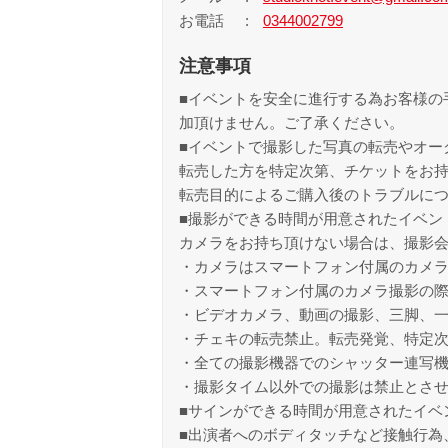
お電話
0344002799
注意事項
■イベントを安全に進行する為お客様の
加頂けません。ご了承ください。
■イベントで撮影した写真の転売やオー
転売した方を特定次第、チケットをお
転売目的によるご購入後のトラブルに
■撮影ができる時間が用意されたイベン
カメラをお持ち頂けない場合は、撮影
・カメラはスマートフォン付属のカメ
・スマートフォン付属のカメラ撮影の
・ビデオカメラ、動画の撮影、三脚、
・チェキの転売禁止。転売発覚、特定
・全ての撮影機器でのシャッター連写
・撮影タイム以外での撮影は禁止とさ
■サインができる時間が用意されたイベ
■出演者へのボディタッチなど接触行為