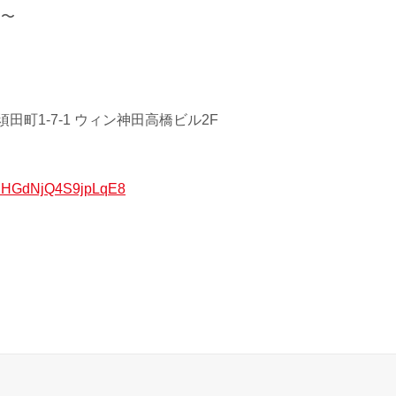
0 〜
田町1-7-1 ウィン神田高橋ビル2F
/xuHGdNjQ4S9jpLqE8