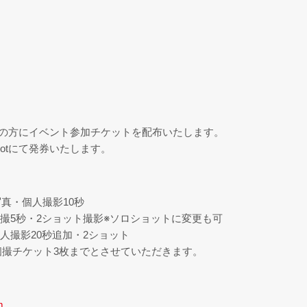
をご購入の方にイベント参加チケットを配布いたします。
knotにて発券いたします。
写真・個人撮影10秒
:個撮5秒・2ショット撮影※ソロショットに変更も可
個人撮影20秒追加・2ショット
個撮チケット3枚までとさせていただきます。
m