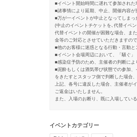
■イベント開始時間に遅れて参加された
■諸事情により延期、中止、開催内容が
■万が一イベントが中止となってしまっ
(中止のイベントチケットを､代替イベン
代替イベントの開催が困難な場合、また
金等のご対応とさせていただきますの
■他のお客様に迷惑となる行動・言動と
■イベント会場周辺において、「騒ぐ」
■感染症予防のため、主催者の判断によ
■泥酔もしくは酒気帯び状態での参加、
をきたすとスタッフ側で判断した場合
上記、各号に違反した場合、主催者が
ご返金はいたしません。
また、入場のお断り、既に入場してい
イベントカテゴリー