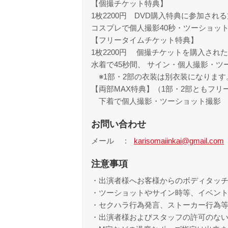
【個撮チケット特典】
1枚2200円 DVD購入特典に参加され
コスプレで個人撮影40秒・ツーショッ
【フリータイムチケット特典】
1枚2200円 個撮チケットを購入され
水着で45秒間、 サイン・個人撮影・
※1部・2部の衣装は別衣装になります
【両部MAX特典】（1部・2部ともフ
下着で個人撮影・ツーショット撮影
お問い合わせ
メール
karisomaiinkai@gmail.com
注意事項
・出演者様へお客様からのボディタッ
・ツーショットやサイン時等、イベン
・セクハラ行為発言、ストーカー行為
・出演者様およびスタッフの許可のな