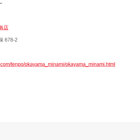
〜
南店
678-2
ax.com/tenpo/okayama_minami/okayama_minami.html