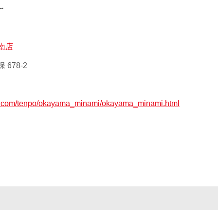
〜
南店
678-2
ax.com/tenpo/okayama_minami/okayama_minami.html