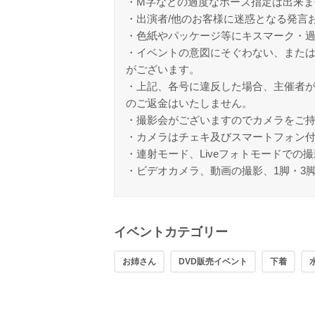
・M字などの過度なポーズ指定は出来ま
・出演者/他のお客様に迷惑となる発言
・色紙やパッケージ等にキスマーク・
・イベントの意図にそぐわない、また
がございます。
・上記、各号に違反した場合、主催者
のご返金はいたしません。
・撮影会がございますのでカメラをご
・カメラはチェキ及びスマートフォン
・連射モード、Liveフォトモードでの
・ビデオカメラ、動画の撮影、1脚・3
イベントカテゴリー
お姉さん
DVD販売イベント
下着