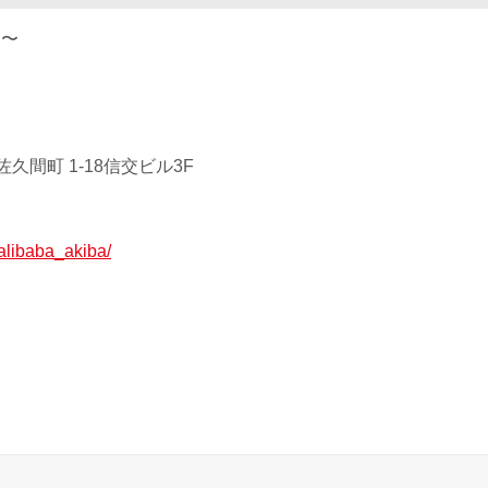
0 〜
久間町 1-18信交ビル3F
p/alibaba_akiba/