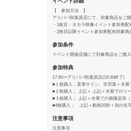
イベント詳細
【 参加方法 】
アリババ秋葉原店にて、対象商品をご
・1枚目：タカラ映像イベント参加券配布対
・2枚目以降イベント参加券配布対象商品
参加条件
イベント開催店舗にて対象商品をご購
参加特典
17:30〜アリババ秋葉原店(19:30終了)
■１枚購入；直筆サイン、生写真＋水着
■２枚購入； 上記＋ 上記＋水着でのツ
■３枚購入； 上記＋水着での個撮追加
■4枚購入； 上記＋動画20秒＋別の生
注意事項
注意事項