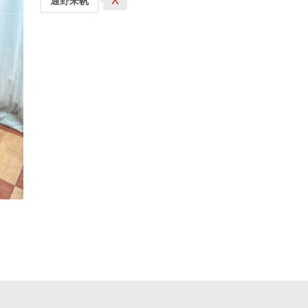
X
通野未帆