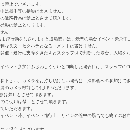
チは禁止でございます。
ト中は握手等の接触は出来ません。
等の迷惑行為は禁止とさせて頂きます。
い撮影は禁止となります。
せん。
および行動をなされますと退場或いは、最悪の場合イベント緊急中
過剰な長文・セクハラとなるコメントは書けません。
は開催・進行に支障をきたすとスタッフ側で判断した場合、入場を
がイベント参加にふさわしくないと判断した場合には、スタッフの
持参下さい。カメラをお持ち頂けない場合は、撮影会への参加はで
付属のカメラ機能もご使用いただけます。
撮影は禁止とさせて頂きます。
脚のご使用は禁止とさせて頂きます。
せていただきます。
たイベント時、イベント進行上、サインの途中の場合でも終了のお
になる場合がございます。