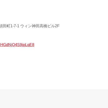
田町1-7-1 ウィン神田高橋ビル2F
/xuHGdNjQ4S9jpLqE8