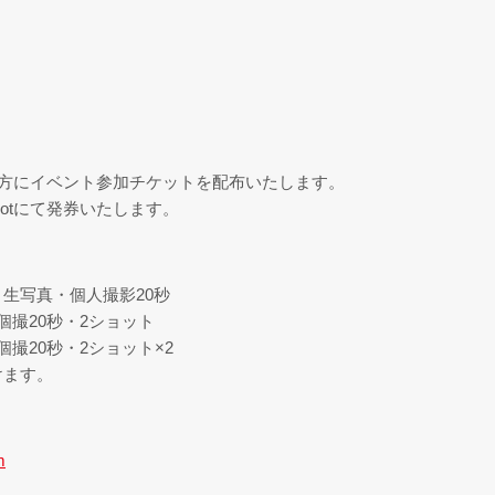
ご購入の方にイベント参加チケットを配布いたします。
knotにて発券いたします。
・生写真・個人撮影20秒
個撮20秒・2ショット
個撮20秒・2ショット×2
けます。
m