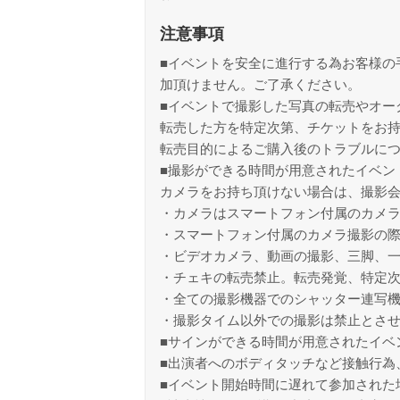
注意事項
■イベントを安全に進行する為お客様の
加頂けません。ご了承ください。
■イベントで撮影した写真の転売やオー
転売した方を特定次第、チケットをお
転売目的によるご購入後のトラブルに
■撮影ができる時間が用意されたイベン
カメラをお持ち頂けない場合は、撮影
・カメラはスマートフォン付属のカメ
・スマートフォン付属のカメラ撮影の
・ビデオカメラ、動画の撮影、三脚、
・チェキの転売禁止。転売発覚、特定
・全ての撮影機器でのシャッター連写
・撮影タイム以外での撮影は禁止とさ
■サインができる時間が用意されたイベ
■出演者へのボディタッチなど接触行為
■イベント開始時間に遅れて参加された