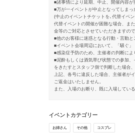
■諸事情により延期、中止、開催内容が
■万が一イベントが中止となってしまっ
(中止のイベントチケットを､代替イベン
代替イベントの開催が困難な場合、また
金等のご対応とさせていただきますの
■他のお客様に迷惑となる行動・言動と
■イベント会場周辺において、「騒ぐ」
■感染症予防のため、主催者の判断によ
■泥酔もしくは酒気帯び状態での参加、
をきたすとスタッフ側で判断した場合
上記、各号に違反した場合、主催者が
ご返金はいたしません。
また、入場のお断り、既に入場してい
イベントカテゴリー
お姉さん
その他
コスプレ