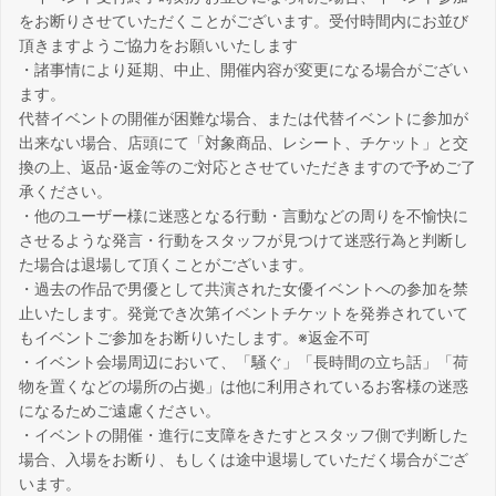
をお断りさせていただくことがございます。受付時間内にお並び
頂きますようご協力をお願いいたします
・諸事情により延期、中止、開催内容が変更になる場合がござい
ます。
代替イベントの開催が困難な場合、または代替イベントに参加が
出来ない場合、店頭にて「対象商品、レシート、チケット」と交
換の上、返品･返金等のご対応とさせていただきますので予めご了
承ください。
・他のユーザー様に迷惑となる行動・言動などの周りを不愉快に
させるような発言・行動をスタッフが見つけて迷惑行為と判断し
た場合は退場して頂くことがございます。
・過去の作品で男優として共演された女優イベントへの参加を禁
止いたします。発覚でき次第イベントチケットを発券されていて
もイベントご参加をお断りいたします。※返金不可
・イベント会場周辺において、「騒ぐ」「長時間の立ち話」「荷
物を置くなどの場所の占拠」は他に利用されているお客様の迷惑
になるためご遠慮ください。
・イベントの開催・進行に支障をきたすとスタッフ側で判断した
場合、入場をお断り、もしくは途中退場していただく場合がござ
います。