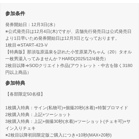
参加条件
発券開始日：12月3日(水）
※公式発売日は12月4日(木)ですが、店舗先行発売日は公式発売日
より1日早いため発券開始日は12月3日となっております。
1枚目⇒START-423-V
【特典版】那須塩原温泉を訪れた小笠原菜乃ちゃん（20）タオル
一枚男湯入ってみませんか？HARD(2025/12/4発売）
2枚目以降⇒SODクリエイト作品(アウトレット・中古を除く3180
円以上商品）
参加特典
【各部限定50名様】
1枚購入特典：サイン(私物可)+個撮20秒(水着)+特製ブロマイド
2枚購入特典：上記+ツーショット
3枚購入特典：上記+個撮30秒(水着)+ツーショット(チェキ可)+サ
イン入りチェキ
※2枚目以降初回限定版ご購入につき+10秒(MAX+20秒)