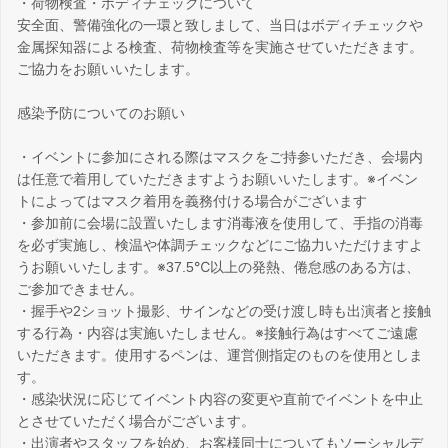
・荷物検査・ボディチェックについて
安全面、警備強化の一環と致しまして、当日はボディチェックや
金属探知器による検査、荷物検査等を実施させていただきます。
ご協力をお願いいたします。
感染予防についてのお願い
・イベントに参加にされる際はマスクをご持参いただき、会場内
は任意で着用していただきますようお願いいたします。※イベン
トによってはマスク着用を義務付ける場合がございます
・参加前に会場に設置いたします消毒液を使用して、手指の消毒
を必ず実施し、検温や体調チェックなどにご協力いただけますよ
うお願いいたします。※37.5℃以上の発熱、倦怠感のある方は、
ご参加できません。
・握手や2ショット撮影、サインなどの受け渡し時も出演者と接触
する行為・内容は実施いたしません。※接触行為はすべてご遠慮
いただきます。使用するペンは、運営側指定のものを使用としま
す。
・感染状況に応じてイベント内容の変更や直前でイベントを中止
とさせていただく場合がございます。
・出演者やスタッフを始め、お客様同士についてもソーシャルデ