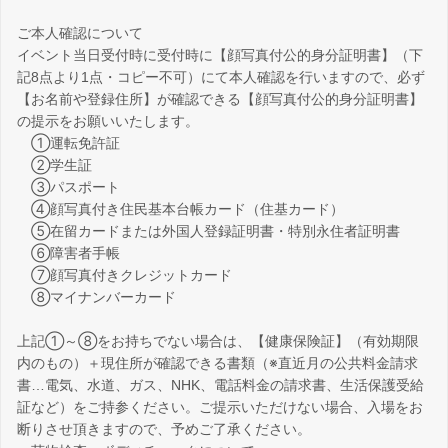
ご本人確認について
イベント当日受付時に受付時に【顔写真付公的身分証明書】（下
記8点より1点・コピー不可）にて本人確認を行いますので、必ず
【お名前や登録住所】が確認できる【顔写真付公的身分証明書】
の提示をお願いいたします。
①運転免許証
②学生証
③パスポート
④顔写真付き住民基本台帳カード（住基カード）
⑤在留カードまたは外国人登録証明書・特別永住者証明書
⑥障害者手帳
⑦顔写真付きクレジットカード
⑧マイナンバーカード
上記①～⑧をお持ちでない場合は、【健康保険証】（有効期限
内のもの）＋現住所が確認できる書類（※直近月の公共料金請求
書…電気、水道、ガス、NHK、電話料金の請求書、生活保護受給
証など）をご持参ください。ご提示いただけない場合、入場をお
断りさせ頂きますので、予めご了承ください。