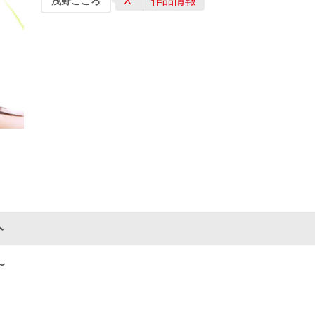
X
作品情報
浅野こころ
ト
〜