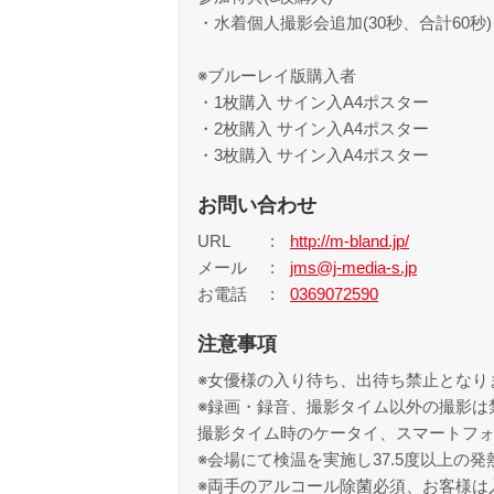
・水着個人撮影会追加(30秒、合計60秒
※ブルーレイ版購入者
・1枚購入 サイン入A4ポスター
・2枚購入 サイン入A4ポスター
・3枚購入 サイン入A4ポスター
お問い合わせ
URL
http://m-bland.jp/
メール
jms@j-media-s.jp
お電話
0369072590
注意事項
※女優様の入り待ち、出待ち禁止となり
※録画・録音、撮影タイム以外の撮影は
撮影タイム時のケータイ、スマートフ
※会場にて検温を実施し37.5度以上の
※両手のアルコール除菌必須、お客様は