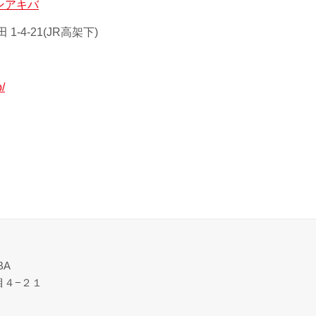
ンアキバ
-4-21(JR高架下)
p/
BA
目４−２１